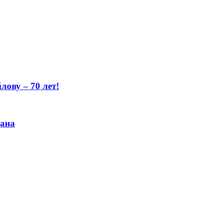
ову – 70 лет!
цана