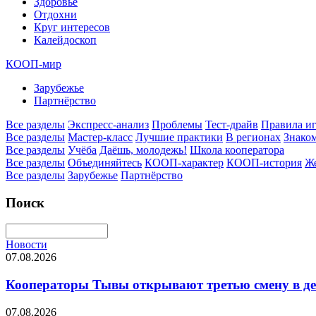
Здоровье
Отдохни
Круг интересов
Калейдоскоп
КООП-мир
Зарубежье
Партнёрство
Все разделы
Экспресс-анализ
Проблемы
Тест-драйв
Правила и
Все разделы
Мастер-класс
Лучшие практики
В регионах
Знаком
Все разделы
Учёба
Даёшь, молодежь!
Школа кооператора
Все разделы
Объединяйтесь
КООП-характер
КООП-история
Ж
Все разделы
Зарубежье
Партнёрство
Поиск
Новости
07.08.2026
Кооператоры Тывы открывают третью смену в де
07.08.2026