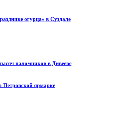
разднике огурца» в Суздале
 тысяч паломников в Дивееве
а Петровской ярмарке