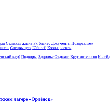
гры
Сельская жизнь
Рк-бизнес
Документы
Поздравляем
ьтесь
Спецвыпуск
Юбилей
Кооп-проекты
енский клуб
Подворье
Здоровье
Отдохни
Круг интересов
Калейд
тском лагере «Орлёнок»