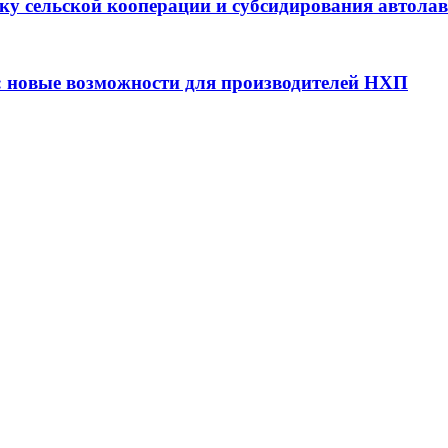
ку сельской кооперации и субсидирования автола
: новые возможности для производителей НХП