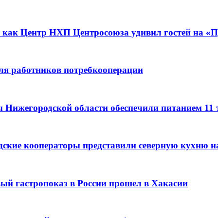
 как Центр НХП Центросоюза удивил гостей на «П
для работников потребкооперации
ы Нижегородской области обеспечили питанием 11
дские кооператоры представили северную кухню н
вый гастропоказ в России прошел в Хакасии