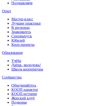
Поздравляем
Опыт
Мастер-класс
Лучшие практики
В регионах
Знакомьтесь
Спецвыпуск
Юбилей
Кооп-проекты
Образование
Учёба
Даёшь, молодежь!
Школа кооператора
Сообщества
Объединяйтесь
КООП-характер
КООП-история
Женский клуб
Подворье