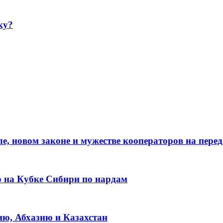
ку?
е, новом законе и мужестве кооператоров на пере
о на Кубке Сибири по нардам
ию, Абхазию и Казахстан