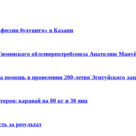
фессии будущего» в Казани
 Тюменского облсеверпотребсоюза Анатолию Мануйл
а помощь в проведении 200-летия Эгитуйского да
оров: каравай на 80 кг и 30 яиц
ть за результат