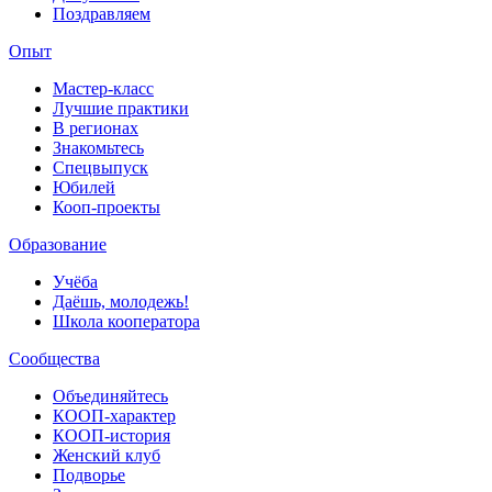
Поздравляем
Опыт
Мастер-класс
Лучшие практики
В регионах
Знакомьтесь
Спецвыпуск
Юбилей
Кооп-проекты
Образование
Учёба
Даёшь, молодежь!
Школа кооператора
Сообщества
Объединяйтесь
КООП-характер
КООП-история
Женский клуб
Подворье