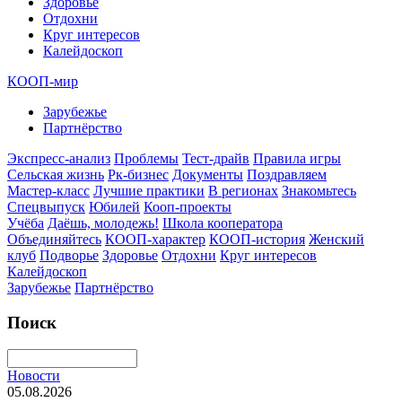
Здоровье
Отдохни
Круг интересов
Калейдоскоп
КООП-мир
Зарубежье
Партнёрство
Экспресс-анализ
Проблемы
Тест-драйв
Правила игры
Сельская жизнь
Рк-бизнес
Документы
Поздравляем
Мастер-класс
Лучшие практики
В регионах
Знакомьтесь
Спецвыпуск
Юбилей
Кооп-проекты
Учёба
Даёшь, молодежь!
Школа кооператора
Объединяйтесь
КООП-характер
КООП-история
Женский
клуб
Подворье
Здоровье
Отдохни
Круг интересов
Калейдоскоп
Зарубежье
Партнёрство
Поиск
Новости
05.08.2026