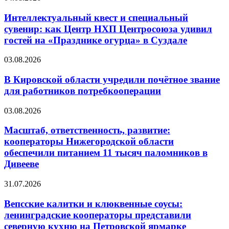
Интеллектуальный квест и специальный
сувенир: как Центр НХП Центросоюза удивил
гостей на «Празднике огурца» в Суздале
03.08.2026
В Кировской области учредили почётное звание
для работников потребкооперации
03.08.2026
Масштаб, ответственность, развитие:
кооператоры Нижегородской области
обеспечили питанием 11 тысяч паломников в
Дивееве
31.07.2026
Вепсские калитки и клюквенные соусы:
ленинградские кооператоры представили
северную кухню на Петровской ярмарке