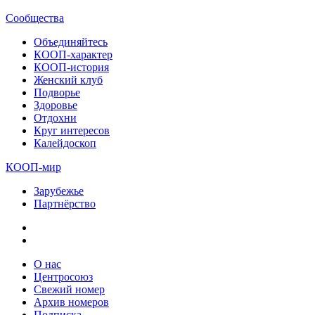
Сообщества
Объединяйтесь
КООП-характер
КООП-история
Женский клуб
Подворье
Здоровье
Отдохни
Круг интересов
Калейдоскоп
КООП-мир
Зарубежье
Партнёрство
О нас
Центросоюз
Свежий номер
Архив номеров
Подписка