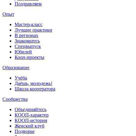
Поздравляем
Опыт
Мастер-класс
Лучшие практики
В регионах
Знакомьтесь
Спецвыпуск
Юбилей
Кооп-проекты
Образование
Учёба
Даёшь, молодежь!
Школа кооператора
Сообщества
Объединяйтесь
КООП-характер
КООП-история
Женский клуб
Подворье