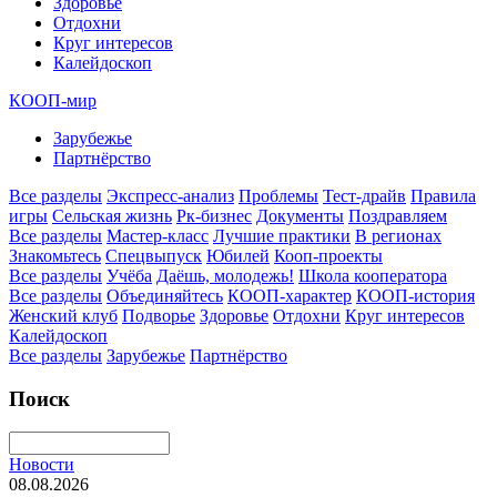
Здоровье
Отдохни
Круг интересов
Калейдоскоп
КООП-мир
Зарубежье
Партнёрство
Все разделы
Экспресс-анализ
Проблемы
Тест-драйв
Правила
игры
Сельская жизнь
Рк-бизнес
Документы
Поздравляем
Все разделы
Мастер-класс
Лучшие практики
В регионах
Знакомьтесь
Спецвыпуск
Юбилей
Кооп-проекты
Все разделы
Учёба
Даёшь, молодежь!
Школа кооператора
Все разделы
Объединяйтесь
КООП-характер
КООП-история
Женский клуб
Подворье
Здоровье
Отдохни
Круг интересов
Калейдоскоп
Все разделы
Зарубежье
Партнёрство
Поиск
Новости
08.08.2026