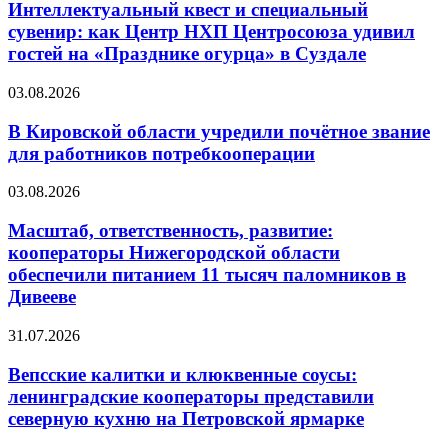
Интеллектуальный квест и специальный
сувенир: как Центр НХП Центросоюза удивил
гостей на «Празднике огурца» в Суздале
03.08.2026
В Кировской области учредили почётное звание
для работников потребкооперации
03.08.2026
Масштаб, ответственность, развитие:
кооператоры Нижегородской области
обеспечили питанием 11 тысяч паломников в
Дивееве
31.07.2026
Вепсские калитки и клюквенные соусы:
ленинградские кооператоры представили
северную кухню на Петровской ярмарке