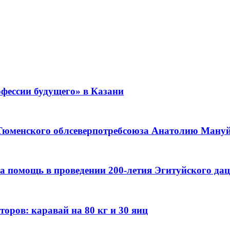
фессии будущего» в Казани
 Тюменского облсеверпотребсоюза Анатолию Мануйл
а помощь в проведении 200-летия Эгитуйского да
оров: каравай на 80 кг и 30 яиц