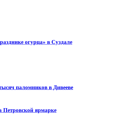
разднике огурца» в Суздале
 тысяч паломников в Дивееве
а Петровской ярмарке