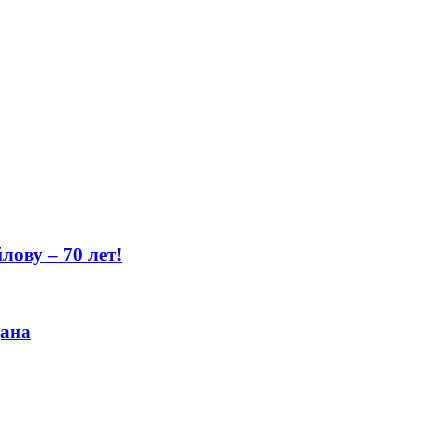
ову – 70 лет!
цана