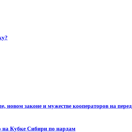
ку?
е, новом законе и мужестве кооператоров на пере
о на Кубке Сибири по нардам