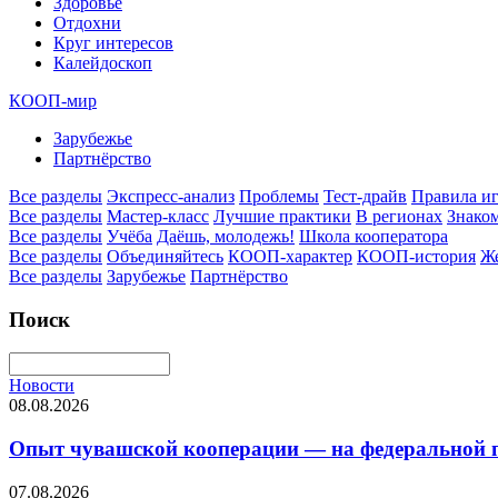
Здоровье
Отдохни
Круг интересов
Калейдоскоп
КООП-мир
Зарубежье
Партнёрство
Все разделы
Экспресс-анализ
Проблемы
Тест-драйв
Правила и
Все разделы
Мастер-класс
Лучшие практики
В регионах
Знаком
Все разделы
Учёба
Даёшь, молодежь!
Школа кооператора
Все разделы
Объединяйтесь
КООП-характер
КООП-история
Ж
Все разделы
Зарубежье
Партнёрство
Поиск
Новости
08.08.2026
Опыт чувашской кооперации — на федеральной пл
07.08.2026