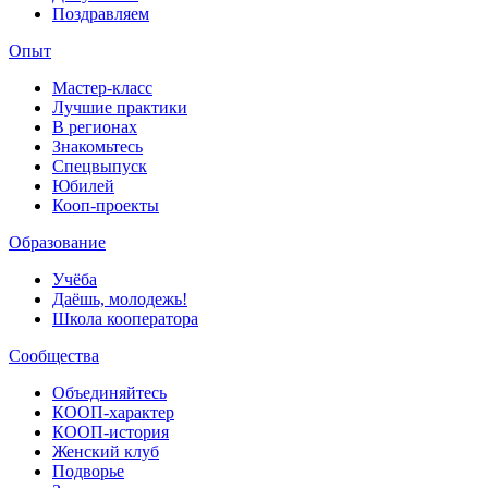
Поздравляем
Опыт
Мастер-класс
Лучшие практики
В регионах
Знакомьтесь
Спецвыпуск
Юбилей
Кооп-проекты
Образование
Учёба
Даёшь, молодежь!
Школа кооператора
Сообщества
Объединяйтесь
КООП-характер
КООП-история
Женский клуб
Подворье