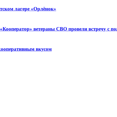
тском лагере «Орлёнок»
ре «Кооператор» ветераны СВО провели встречу с 
кооперативным вкусом