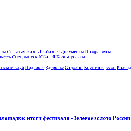
гры
Сельская жизнь
Рк-бизнес
Документы
Поздравляем
ьтесь
Спецвыпуск
Юбилей
Кооп-проекты
енский клуб
Подворье
Здоровье
Отдохни
Круг интересов
Калейд
ощадке: итоги фестиваля «Зеленое золото России