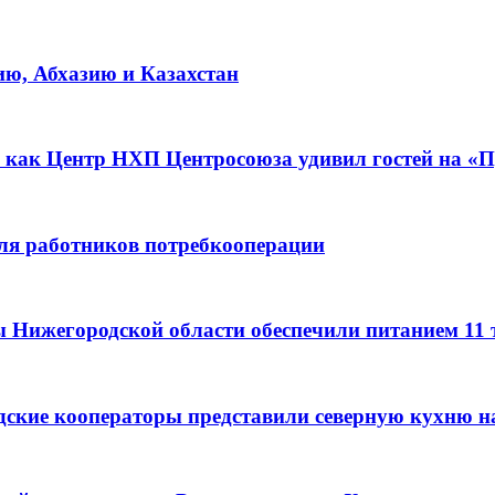
ию, Абхазию и Казахстан
 как Центр НХП Центросоюза удивил гостей на «П
для работников потребкооперации
ы Нижегородской области обеспечили питанием 11
дские кооператоры представили северную кухню н