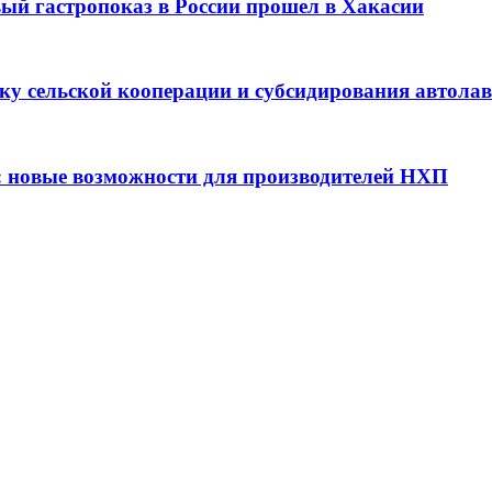
вый гастропоказ в России прошел в Хакасии
ку сельской кооперации и субсидирования автола
: новые возможности для производителей НХП