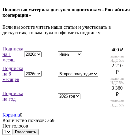
Полностью материал доступен подписчикам «Российская
кооперация»
Если вы хотите читать наши статьи и участвовать в
дискуссиях, то вам нужно оформить подписку:
Подписка
400 ₽
на 1
включая
месяц
НДС 5%
2 210
Подписка
₽
на 6
включая
месяцев
НДС 5%
3 360
Подписка
₽
на год
включая
НДС 5%
Корзина
0
Количество показов: 369
Нет голосов
Голосовать