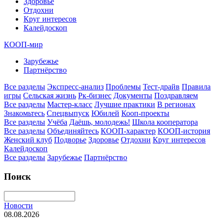
Здоровье
Отдохни
Круг интересов
Калейдоскоп
КООП-мир
Зарубежье
Партнёрство
Все разделы
Экспресс-анализ
Проблемы
Тест-драйв
Правила
игры
Сельская жизнь
Рк-бизнес
Документы
Поздравляем
Все разделы
Мастер-класс
Лучшие практики
В регионах
Знакомьтесь
Спецвыпуск
Юбилей
Кооп-проекты
Все разделы
Учёба
Даёшь, молодежь!
Школа кооператора
Все разделы
Объединяйтесь
КООП-характер
КООП-история
Женский клуб
Подворье
Здоровье
Отдохни
Круг интересов
Калейдоскоп
Все разделы
Зарубежье
Партнёрство
Поиск
Новости
08.08.2026