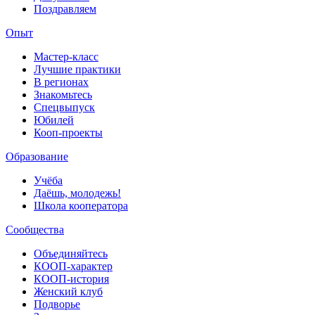
Поздравляем
Опыт
Мастер-класс
Лучшие практики
В регионах
Знакомьтесь
Спецвыпуск
Юбилей
Кооп-проекты
Образование
Учёба
Даёшь, молодежь!
Школа кооператора
Сообщества
Объединяйтесь
КООП-характер
КООП-история
Женский клуб
Подворье