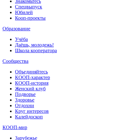
Знакомьтесь
Спецвыпуск
Юбилей
Кооп-проекты
Образование
Учёба
Даёшь, молодежь!
Школа кооператора
Сообщества
Объединяйтесь
КООП-характер
КООП-история
Женский клуб
Подворье
Здоровье
Отдохни
Круг интересов
Калейдоскоп
КООП-мир
Зарубежье