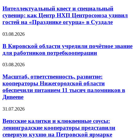
Интеллектуальный квест и специальный
сувенир: как Центр НХП Центросоюза удивил
гостей на «Празднике огурца» в Суздале
03.08.2026
В Кировской области учредили почётное звание
для работников потребкооперации
03.08.2026
Масштаб, ответственность, развитие:
кооператоры Нижегородской области
обеспечили питанием 11 тысяч паломников в
Дивееве
31.07.2026
Вепсские калитки и клюквенные соусы:
ленинградские кооператоры представили
северную кухню на Петровской ярмарке