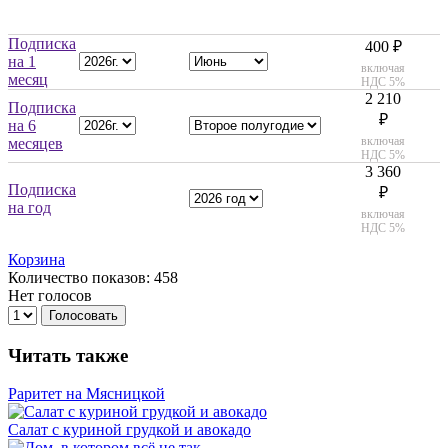
Подписка
400 ₽
на 1
включая
месяц
НДС 5%
2 210
Подписка
₽
на 6
включая
месяцев
НДС 5%
3 360
Подписка
₽
на год
включая
НДС 5%
Корзина
Количество показов: 458
Нет голосов
Голосовать
Читать также
Раритет на Мясницкой
Салат с куриной грудкой и авокадо