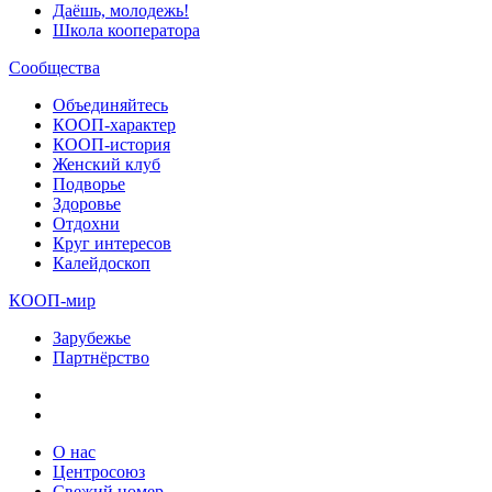
Даёшь, молодежь!
Школа кооператора
Сообщества
Объединяйтесь
КООП-характер
КООП-история
Женский клуб
Подворье
Здоровье
Отдохни
Круг интересов
Калейдоскоп
КООП-мир
Зарубежье
Партнёрство
О нас
Центросоюз
Свежий номер