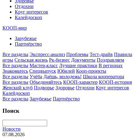
Здоровье
Отдохни
Круг интересов
Калейдоскоп
КООП-мир
Зарубежье
Партнёрство
Все разделы
Экспресс-анализ
Проблемы
Тест-драйв
Правила
игры
Сельская жизнь
Рк-бизнес
Документы
Поздравляем
Все разделы
Мастер-класс
Лучшие практики
В регионах
Знакомьтесь
Спецвыпуск
Юбилей
Кооп-проекты
Все разделы
Учёба
Даёшь, молодежь!
Школа кооператора
Все разделы
Объединяйтесь
КООП-характер
КООП-история
Женский клуб
Подворье
Здоровье
Отдохни
Круг интересов
Калейдоскоп
Все разделы
Зарубежье
Партнёрство
Поиск
Новости
07.08.2026