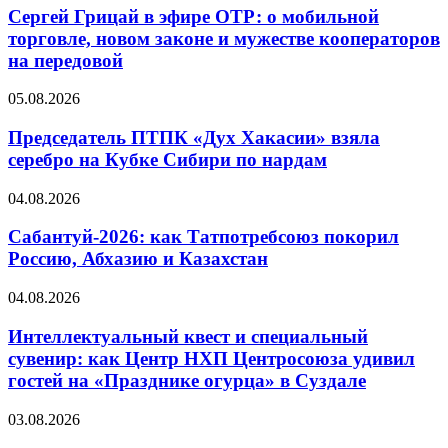
Сергей Грицай в эфире ОТР: о мобильной
торговле, новом законе и мужестве кооператоров
на передовой
05.08.2026
Председатель ПТПК «Дух Хакасии» взяла
серебро на Кубке Сибири по нардам
04.08.2026
Сабантуй-2026: как Татпотребсоюз покорил
Россию, Абхазию и Казахстан
04.08.2026
Интеллектуальный квест и специальный
сувенир: как Центр НХП Центросоюза удивил
гостей на «Празднике огурца» в Суздале
03.08.2026