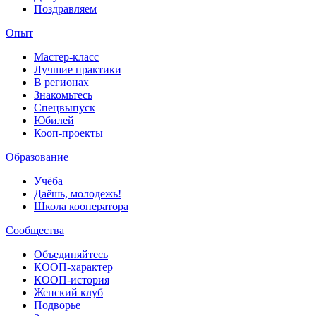
Поздравляем
Опыт
Мастер-класс
Лучшие практики
В регионах
Знакомьтесь
Спецвыпуск
Юбилей
Кооп-проекты
Образование
Учёба
Даёшь, молодежь!
Школа кооператора
Сообщества
Объединяйтесь
КООП-характер
КООП-история
Женский клуб
Подворье