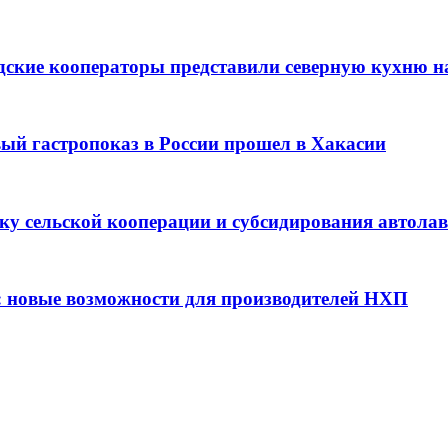
дские кооператоры представили северную кухню н
вый гастропоказ в России прошел в Хакасии
ку сельской кооперации и субсидирования автола
: новые возможности для производителей НХП