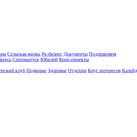
гры
Сельская жизнь
Рк-бизнес
Документы
Поздравляем
ьтесь
Спецвыпуск
Юбилей
Кооп-проекты
енский клуб
Подворье
Здоровье
Отдохни
Круг интересов
Калейд