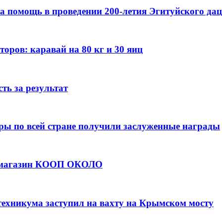
а помощь в проведении 200-летия Эгитуйского да
оров: каравай на 80 кг и 30 яиц
ть за результат
ры по всей стране получили заслуженные награды
е магазин КООП ОКОЛО
техникума заступил на вахту на Крымском мосту