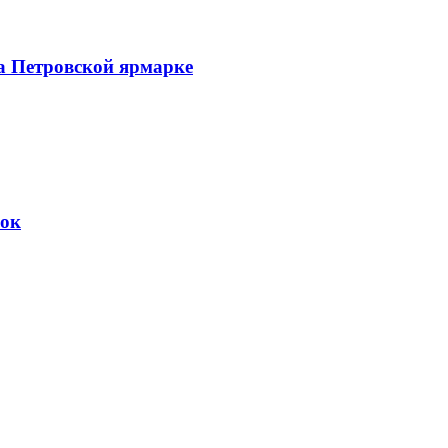
а Петровской ярмарке
вок