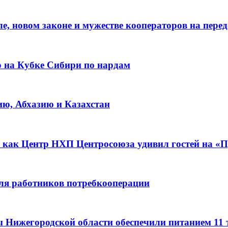
е, новом законе и мужестве кооператоров на пере
о на Кубке Сибири по нардам
ию, Абхазию и Казахстан
 как Центр НХП Центросоюза удивил гостей на «П
для работников потребкооперации
ы Нижегородской области обеспечили питанием 11