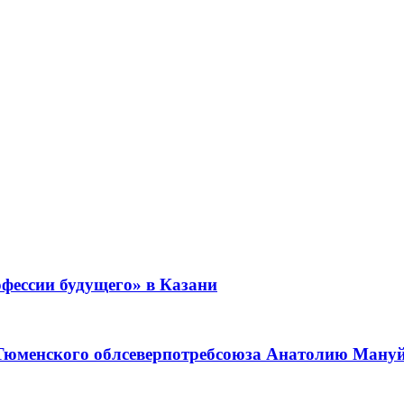
фессии будущего» в Казани
 Тюменского облсеверпотребсоюза Анатолию Мануйл