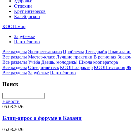
Здоровье
Отдохни
Круг интересов
Калейдоскоп
КООП-мир
Зарубежье
Партнёрство
Все разделы
Экспресс-анализ
Проблемы
Тест-драйв
Правила и
Все разделы
Мастер-класс
Лучшие практики
В регионах
Знаком
Все разделы
Учёба
Даёшь, молодежь!
Школа кооператора
Все разделы
Объединяйтесь
КООП-характер
КООП-история
Ж
Все разделы
Зарубежье
Партнёрство
Поиск
Новости
05.08.2026
Блиц-опрос о форуме в Казани
05.08.2026