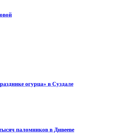
довой
разднике огурца» в Суздале
 тысяч паломников в Дивееве