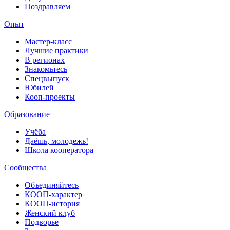
Поздравляем
Опыт
Мастер-класс
Лучшие практики
В регионах
Знакомьтесь
Спецвыпуск
Юбилей
Кооп-проекты
Образование
Учёба
Даёшь, молодежь!
Школа кооператора
Сообщества
Объединяйтесь
КООП-характер
КООП-история
Женский клуб
Подворье