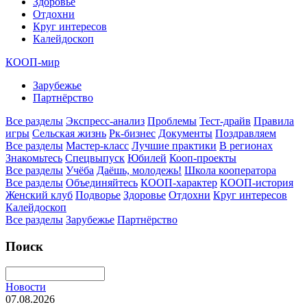
Здоровье
Отдохни
Круг интересов
Калейдоскоп
КООП-мир
Зарубежье
Партнёрство
Все разделы
Экспресс-анализ
Проблемы
Тест-драйв
Правила
игры
Сельская жизнь
Рк-бизнес
Документы
Поздравляем
Все разделы
Мастер-класс
Лучшие практики
В регионах
Знакомьтесь
Спецвыпуск
Юбилей
Кооп-проекты
Все разделы
Учёба
Даёшь, молодежь!
Школа кооператора
Все разделы
Объединяйтесь
КООП-характер
КООП-история
Женский клуб
Подворье
Здоровье
Отдохни
Круг интересов
Калейдоскоп
Все разделы
Зарубежье
Партнёрство
Поиск
Новости
07.08.2026