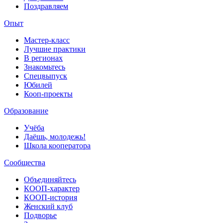
Поздравляем
Опыт
Мастер-класс
Лучшие практики
В регионах
Знакомьтесь
Спецвыпуск
Юбилей
Кооп-проекты
Образование
Учёба
Даёшь, молодежь!
Школа кооператора
Сообщества
Объединяйтесь
КООП-характер
КООП-история
Женский клуб
Подворье