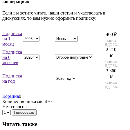
кооперация»
Если вы хотите читать наши статьи и участвовать в
дискуссиях, то вам нужно оформить подписку:
Подписка
400 ₽
на 1
включая
месяц
НДС 5%
2 210
Подписка
₽
на 6
включая
месяцев
НДС 5%
3 360
Подписка
₽
на год
включая
НДС 5%
Корзина
0
Количество показов: 470
Нет голосов
Голосовать
Читать также