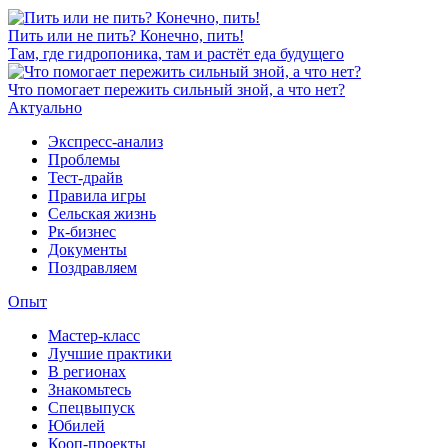
Пить или не пить? Конечно, пить!
Там, где гидропоника, там и растёт еда будущего
Что помогает пережить сильный зной, а что нет?
Актуально
Экспресс-анализ
Проблемы
Тест-драйв
Правила игры
Сельская жизнь
Рк-бизнес
Документы
Поздравляем
Опыт
Мастер-класс
Лучшие практики
В регионах
Знакомьтесь
Спецвыпуск
Юбилей
Кооп-проекты