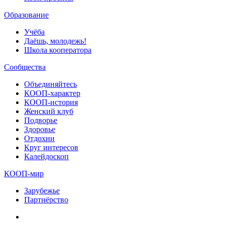
Образование
Учёба
Даёшь, молодежь!
Школа кооператора
Сообщества
Объединяйтесь
КООП-характер
КООП-история
Женский клуб
Подворье
Здоровье
Отдохни
Круг интересов
Калейдоскоп
КООП-мир
Зарубежье
Партнёрство