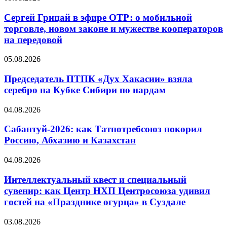
Сергей Грицай в эфире ОТР: о мобильной
торговле, новом законе и мужестве кооператоров
на передовой
05.08.2026
Председатель ПТПК «Дух Хакасии» взяла
серебро на Кубке Сибири по нардам
04.08.2026
Сабантуй-2026: как Татпотребсоюз покорил
Россию, Абхазию и Казахстан
04.08.2026
Интеллектуальный квест и специальный
сувенир: как Центр НХП Центросоюза удивил
гостей на «Празднике огурца» в Суздале
03.08.2026