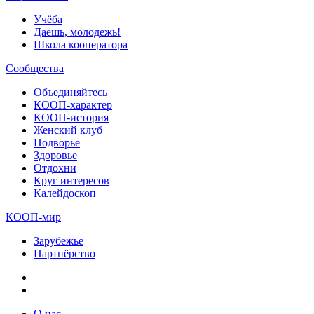
Учёба
Даёшь, молодежь!
Школа кооператора
Сообщества
Объединяйтесь
КООП-характер
КООП-история
Женский клуб
Подворье
Здоровье
Отдохни
Круг интересов
Калейдоскоп
КООП-мир
Зарубежье
Партнёрство
О нас