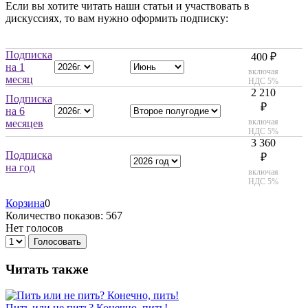
Если вы хотите читать наши статьи и участвовать в
дискуссиях, то вам нужно оформить подписку:
Подписка
400 ₽
на 1
включая
месяц
НДС 5%
2 210
Подписка
₽
на 6
включая
месяцев
НДС 5%
3 360
Подписка
₽
на год
включая
НДС 5%
Корзина
0
Количество показов: 567
Нет голосов
Голосовать
Читать также
Пить или не пить? Конечно, пить!