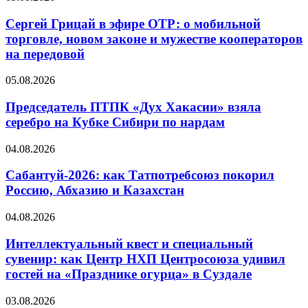
Сергей Грицай в эфире ОТР: о мобильной
торговле, новом законе и мужестве кооператоров
на передовой
05.08.2026
Председатель ПТПК «Дух Хакасии» взяла
серебро на Кубке Сибири по нардам
04.08.2026
Сабантуй-2026: как Татпотребсоюз покорил
Россию, Абхазию и Казахстан
04.08.2026
Интеллектуальный квест и специальный
сувенир: как Центр НХП Центросоюза удивил
гостей на «Празднике огурца» в Суздале
03.08.2026