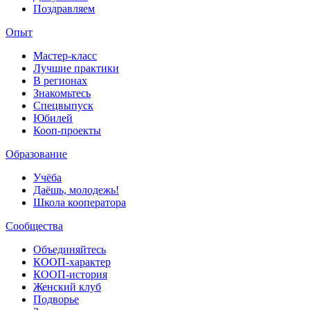
Поздравляем
Опыт
Мастер-класс
Лучшие практики
В регионах
Знакомьтесь
Спецвыпуск
Юбилей
Кооп-проекты
Образование
Учёба
Даёшь, молодежь!
Школа кооператора
Сообщества
Объединяйтесь
КООП-характер
КООП-история
Женский клуб
Подворье