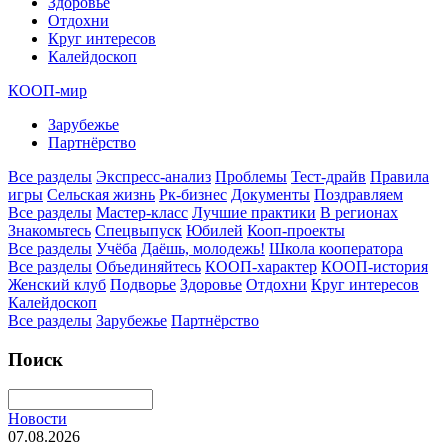
Здоровье
Отдохни
Круг интересов
Калейдоскоп
КООП-мир
Зарубежье
Партнёрство
Все разделы
Экспресс-анализ
Проблемы
Тест-драйв
Правила
игры
Сельская жизнь
Рк-бизнес
Документы
Поздравляем
Все разделы
Мастер-класс
Лучшие практики
В регионах
Знакомьтесь
Спецвыпуск
Юбилей
Кооп-проекты
Все разделы
Учёба
Даёшь, молодежь!
Школа кооператора
Все разделы
Объединяйтесь
КООП-характер
КООП-история
Женский клуб
Подворье
Здоровье
Отдохни
Круг интересов
Калейдоскоп
Все разделы
Зарубежье
Партнёрство
Поиск
Новости
07.08.2026