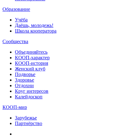
Образование
Учёба
Даёшь, молодежь!
Школа кооператора
Сообщества
Объединяйтесь
КООП-характер
КООП-история
Женский клуб
Подворье
Здоровье
Отдохни
Круг интересов
Калейдоскоп
КООП-мир
Зарубежье
Партнёрство