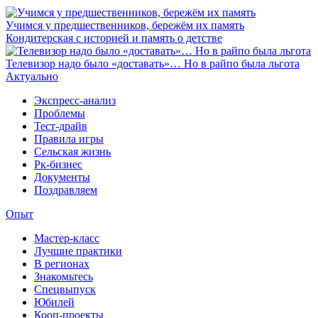
Учимся у предшественников, бережём их память
Кондитерская с историей и память о детстве
Телевизор надо было «доставать»… Но в райпо была льгота
Актуально
Экспресс-анализ
Проблемы
Тест-драйв
Правила игры
Сельская жизнь
Рк-бизнес
Документы
Поздравляем
Опыт
Мастер-класс
Лучшие практики
В регионах
Знакомьтесь
Спецвыпуск
Юбилей
Кооп-проекты