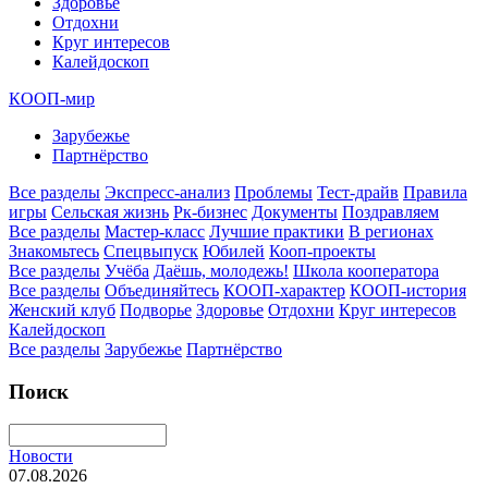
Здоровье
Отдохни
Круг интересов
Калейдоскоп
КООП-мир
Зарубежье
Партнёрство
Все разделы
Экспресс-анализ
Проблемы
Тест-драйв
Правила
игры
Сельская жизнь
Рк-бизнес
Документы
Поздравляем
Все разделы
Мастер-класс
Лучшие практики
В регионах
Знакомьтесь
Спецвыпуск
Юбилей
Кооп-проекты
Все разделы
Учёба
Даёшь, молодежь!
Школа кооператора
Все разделы
Объединяйтесь
КООП-характер
КООП-история
Женский клуб
Подворье
Здоровье
Отдохни
Круг интересов
Калейдоскоп
Все разделы
Зарубежье
Партнёрство
Поиск
Новости
07.08.2026