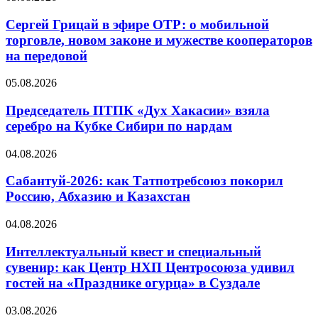
Сергей Грицай в эфире ОТР: о мобильной
торговле, новом законе и мужестве кооператоров
на передовой
05.08.2026
Председатель ПТПК «Дух Хакасии» взяла
серебро на Кубке Сибири по нардам
04.08.2026
Сабантуй-2026: как Татпотребсоюз покорил
Россию, Абхазию и Казахстан
04.08.2026
Интеллектуальный квест и специальный
сувенир: как Центр НХП Центросоюза удивил
гостей на «Празднике огурца» в Суздале
03.08.2026