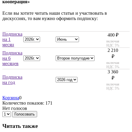
кооперация»
Если вы хотите читать наши статьи и участвовать в
дискуссиях, то вам нужно оформить подписку:
Подписка
400 ₽
на 1
включая
месяц
НДС 5%
2 210
Подписка
₽
на 6
включая
месяцев
НДС 5%
3 360
Подписка
₽
на год
включая
НДС 5%
Корзина
0
Количество показов: 171
Нет голосов
Голосовать
Читать также