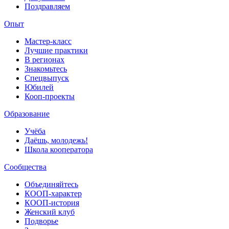
Поздравляем
Опыт
Мастер-класс
Лучшие практики
В регионах
Знакомьтесь
Спецвыпуск
Юбилей
Кооп-проекты
Образование
Учёба
Даёшь, молодежь!
Школа кооператора
Сообщества
Объединяйтесь
КООП-характер
КООП-история
Женский клуб
Подворье