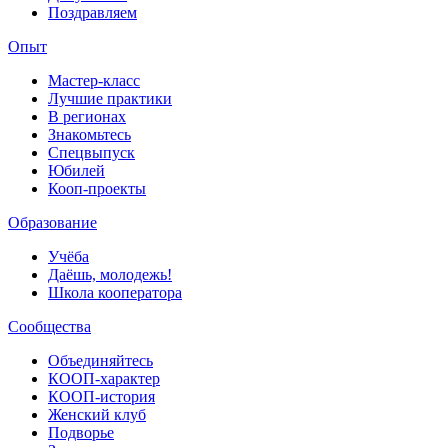
Поздравляем
Опыт
Мастер-класс
Лучшие практики
В регионах
Знакомьтесь
Спецвыпуск
Юбилей
Кооп-проекты
Образование
Учёба
Даёшь, молодежь!
Школа кооператора
Сообщества
Объединяйтесь
КООП-характер
КООП-история
Женский клуб
Подворье