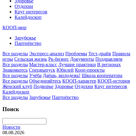
Здоровье
Отдохни
Круг интересов
Калейдоскоп
КООП-мир
Зарубежье
Партнёрство
Все разделы
Экспресс-анализ
Проблемы
Тест-драйв
Правила
игры
Сельская жизнь
Рк-бизнес
Документы
Поздравляем
Все разделы
Мастер-класс
Лучшие практики
В регионах
Знакомьтесь
Спецвыпуск
Юбилей
Кооп-проекты
Все разделы
Учёба
Даёшь, молодежь!
Школа кооператора
Все разделы
Объединяйтесь
КООП-характер
КООП-история
Женский клуб
Подворье
Здоровье
Отдохни
Круг интересов
Калейдоскоп
Все разделы
Зарубежье
Партнёрство
Поиск
Новости
08.08.2026