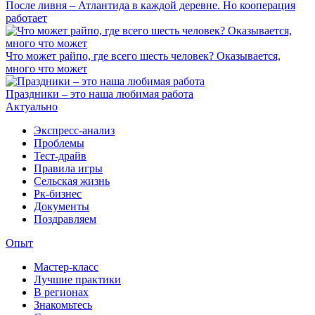
После ливня – Атлантида в каждой деревне. Но кооперация
работает
Что может райпо, где всего шесть человек? Оказывается,
много что может
Праздники – это наша любимая работа
Актуально
Экспресс-анализ
Проблемы
Тест-драйв
Правила игры
Сельская жизнь
Рк-бизнес
Документы
Поздравляем
Опыт
Мастер-класс
Лучшие практики
В регионах
Знакомьтесь