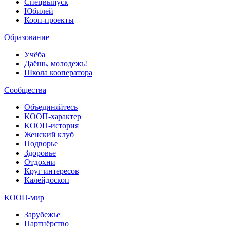
Спецвыпуск
Юбилей
Кооп-проекты
Образование
Учёба
Даёшь, молодежь!
Школа кооператора
Сообщества
Объединяйтесь
КООП-характер
КООП-история
Женский клуб
Подворье
Здоровье
Отдохни
Круг интересов
Калейдоскоп
КООП-мир
Зарубежье
Партнёрство