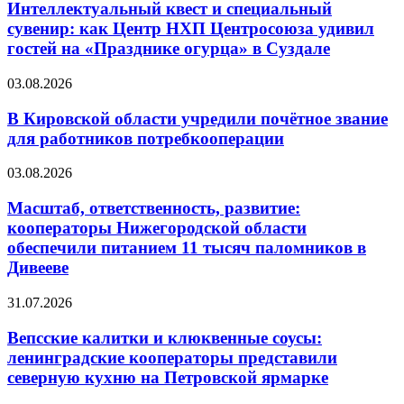
Интеллектуальный квест и специальный
сувенир: как Центр НХП Центросоюза удивил
гостей на «Празднике огурца» в Суздале
03.08.2026
В Кировской области учредили почётное звание
для работников потребкооперации
03.08.2026
Масштаб, ответственность, развитие:
кооператоры Нижегородской области
обеспечили питанием 11 тысяч паломников в
Дивееве
31.07.2026
Вепсские калитки и клюквенные соусы:
ленинградские кооператоры представили
северную кухню на Петровской ярмарке