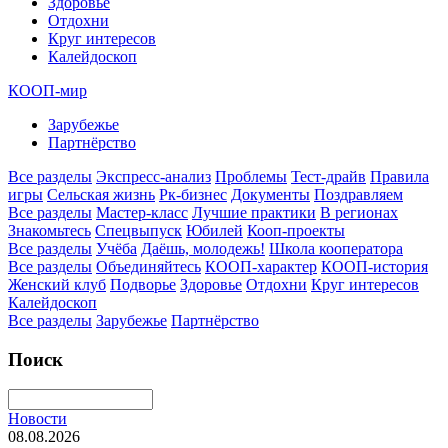
Здоровье
Отдохни
Круг интересов
Калейдоскоп
КООП-мир
Зарубежье
Партнёрство
Все разделы
Экспресс-анализ
Проблемы
Тест-драйв
Правила
игры
Сельская жизнь
Рк-бизнес
Документы
Поздравляем
Все разделы
Мастер-класс
Лучшие практики
В регионах
Знакомьтесь
Спецвыпуск
Юбилей
Кооп-проекты
Все разделы
Учёба
Даёшь, молодежь!
Школа кооператора
Все разделы
Объединяйтесь
КООП-характер
КООП-история
Женский клуб
Подворье
Здоровье
Отдохни
Круг интересов
Калейдоскоп
Все разделы
Зарубежье
Партнёрство
Поиск
Новости
08.08.2026