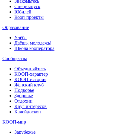
Знакомьтесь
Спецвыпуск
Юбилей
Кооп-проекты
Образование
Учёба
Даёшь, молодежь!
Школа кооператора
Сообщества
Объединяйтесь
КООП-характер
КООП-история
Женский клуб
Подворье
Здоровье
Отдохни
Круг интересов
Калейдоскоп
КООП-мир
Зарубежье