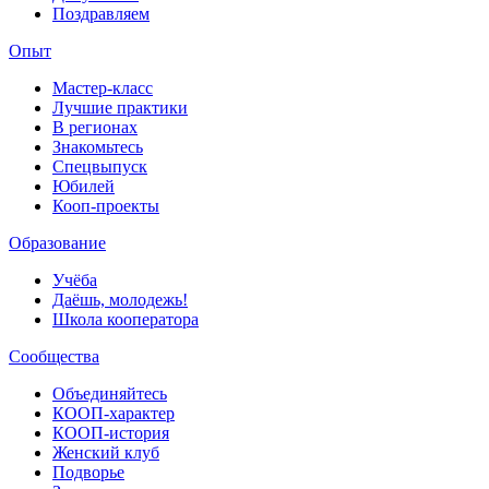
Поздравляем
Опыт
Мастер-класс
Лучшие практики
В регионах
Знакомьтесь
Спецвыпуск
Юбилей
Кооп-проекты
Образование
Учёба
Даёшь, молодежь!
Школа кооператора
Сообщества
Объединяйтесь
КООП-характер
КООП-история
Женский клуб
Подворье