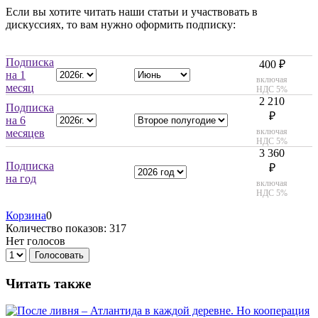
Если вы хотите читать наши статьи и участвовать в
дискуссиях, то вам нужно оформить подписку:
Подписка
400 ₽
на 1
включая
месяц
НДС 5%
2 210
Подписка
₽
на 6
включая
месяцев
НДС 5%
3 360
Подписка
₽
на год
включая
НДС 5%
Корзина
0
Количество показов: 317
Нет голосов
Голосовать
Читать также