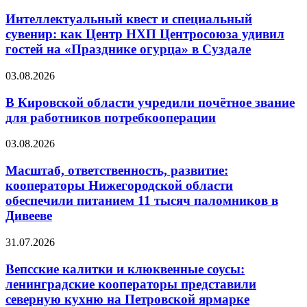
Интеллектуальный квест и специальный
сувенир: как Центр НХП Центросоюза удивил
гостей на «Празднике огурца» в Суздале
03.08.2026
В Кировской области учредили почётное звание
для работников потребкооперации
03.08.2026
Масштаб, ответственность, развитие:
кооператоры Нижегородской области
обеспечили питанием 11 тысяч паломников в
Дивееве
31.07.2026
Вепсские калитки и клюквенные соусы:
ленинградские кооператоры представили
северную кухню на Петровской ярмарке