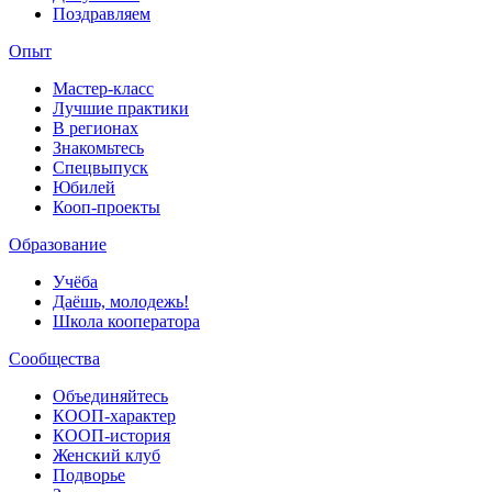
Поздравляем
Опыт
Мастер-класс
Лучшие практики
В регионах
Знакомьтесь
Спецвыпуск
Юбилей
Кооп-проекты
Образование
Учёба
Даёшь, молодежь!
Школа кооператора
Сообщества
Объединяйтесь
КООП-характер
КООП-история
Женский клуб
Подворье