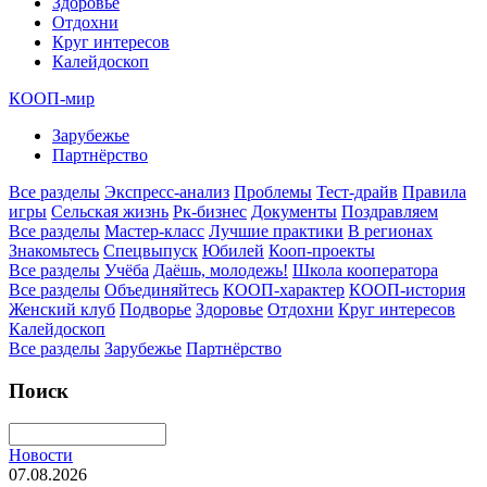
Здоровье
Отдохни
Круг интересов
Калейдоскоп
КООП-мир
Зарубежье
Партнёрство
Все разделы
Экспресс-анализ
Проблемы
Тест-драйв
Правила
игры
Сельская жизнь
Рк-бизнес
Документы
Поздравляем
Все разделы
Мастер-класс
Лучшие практики
В регионах
Знакомьтесь
Спецвыпуск
Юбилей
Кооп-проекты
Все разделы
Учёба
Даёшь, молодежь!
Школа кооператора
Все разделы
Объединяйтесь
КООП-характер
КООП-история
Женский клуб
Подворье
Здоровье
Отдохни
Круг интересов
Калейдоскоп
Все разделы
Зарубежье
Партнёрство
Поиск
Новости
07.08.2026