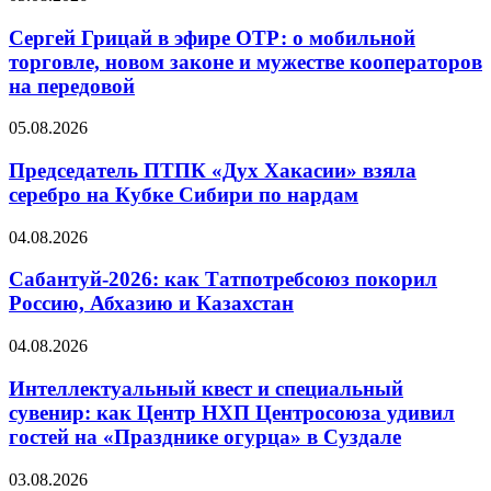
Сергей Грицай в эфире ОТР: о мобильной
торговле, новом законе и мужестве кооператоров
на передовой
05.08.2026
Председатель ПТПК «Дух Хакасии» взяла
серебро на Кубке Сибири по нардам
04.08.2026
Сабантуй-2026: как Татпотребсоюз покорил
Россию, Абхазию и Казахстан
04.08.2026
Интеллектуальный квест и специальный
сувенир: как Центр НХП Центросоюза удивил
гостей на «Празднике огурца» в Суздале
03.08.2026