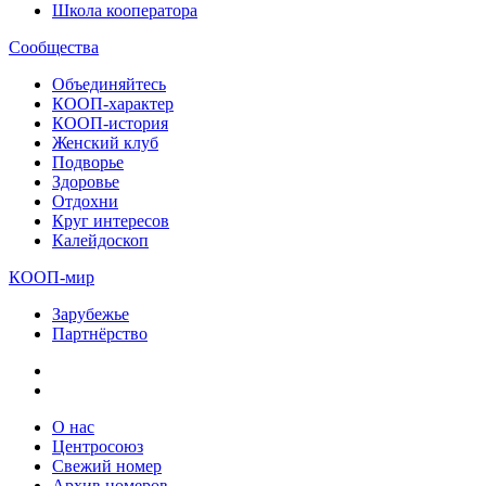
Школа кооператора
Сообщества
Объединяйтесь
КООП-характер
КООП-история
Женский клуб
Подворье
Здоровье
Отдохни
Круг интересов
Калейдоскоп
КООП-мир
Зарубежье
Партнёрство
О нас
Центросоюз
Свежий номер
Архив номеров