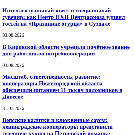
Интеллектуальный квест и специальный
сувенир: как Центр НХП Центросоюза удивил
гостей на «Празднике огурца» в Суздале
03.08.2026
В Кировской области учредили почётное звание
для работников потребкооперации
03.08.2026
Масштаб, ответственность, развитие:
кооператоры Нижегородской области
обеспечили питанием 11 тысяч паломников в
Дивееве
31.07.2026
Вепсские калитки и клюквенные соусы:
ленинградские кооператоры представили
северную кухню на Петровской ярмарке