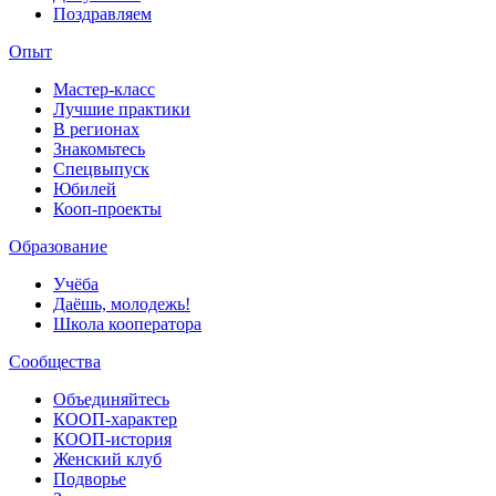
Поздравляем
Опыт
Мастер-класс
Лучшие практики
В регионах
Знакомьтесь
Спецвыпуск
Юбилей
Кооп-проекты
Образование
Учёба
Даёшь, молодежь!
Школа кооператора
Сообщества
Объединяйтесь
КООП-характер
КООП-история
Женский клуб
Подворье