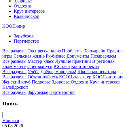
Здоровье
Отдохни
Круг интересов
Калейдоскоп
КООП-мир
Зарубежье
Партнёрство
Все разделы
Экспресс-анализ
Проблемы
Тест-драйв
Правила
игры
Сельская жизнь
Рк-бизнес
Документы
Поздравляем
Все разделы
Мастер-класс
Лучшие практики
В регионах
Знакомьтесь
Спецвыпуск
Юбилей
Кооп-проекты
Все разделы
Учёба
Даёшь, молодежь!
Школа кооператора
Все разделы
Объединяйтесь
КООП-характер
КООП-история
Женский клуб
Подворье
Здоровье
Отдохни
Круг интересов
Калейдоскоп
Все разделы
Зарубежье
Партнёрство
Поиск
Новости
05.08.2026