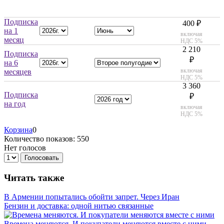
Подписка
400 ₽
на 1
включая
месяц
НДС 5%
2 210
Подписка
₽
на 6
включая
месяцев
НДС 5%
3 360
Подписка
₽
на год
включая
НДС 5%
Корзина
0
Количество показов: 550
Нет голосов
Голосовать
Читать также
В Армении попытались обойти запрет. Через Иран
Бензин и доставка: одной нитью связанные
Времена меняются. И покупатели меняются вместе с ними