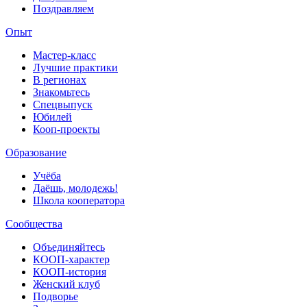
Поздравляем
Опыт
Мастер-класс
Лучшие практики
В регионах
Знакомьтесь
Спецвыпуск
Юбилей
Кооп-проекты
Образование
Учёба
Даёшь, молодежь!
Школа кооператора
Сообщества
Объединяйтесь
КООП-характер
КООП-история
Женский клуб
Подворье