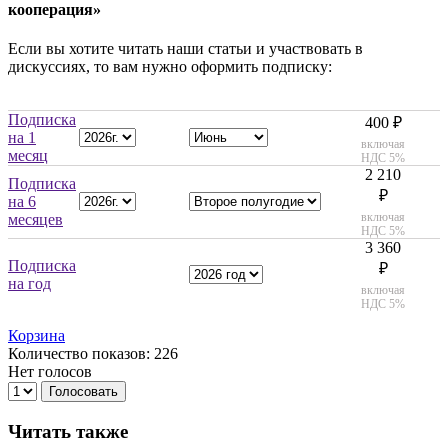
кооперация»
Если вы хотите читать наши статьи и участвовать в
дискуссиях, то вам нужно оформить подписку:
Подписка
400 ₽
на 1
включая
месяц
НДС 5%
2 210
Подписка
₽
на 6
включая
месяцев
НДС 5%
3 360
Подписка
₽
на год
включая
НДС 5%
Корзина
Количество показов: 226
Нет голосов
Голосовать
Читать также