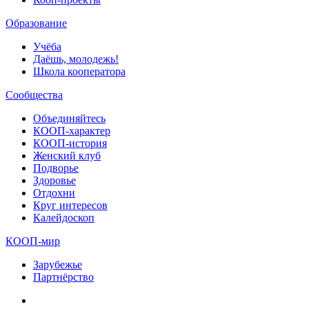
Образование
Учёба
Даёшь, молодежь!
Школа кооператора
Сообщества
Объединяйтесь
КООП-характер
КООП-история
Женский клуб
Подворье
Здоровье
Отдохни
Круг интересов
Калейдоскоп
КООП-мир
Зарубежье
Партнёрство