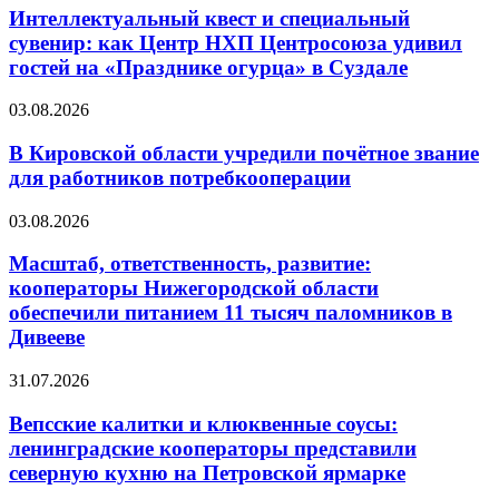
Интеллектуальный квест и специальный
сувенир: как Центр НХП Центросоюза удивил
гостей на «Празднике огурца» в Суздале
03.08.2026
В Кировской области учредили почётное звание
для работников потребкооперации
03.08.2026
Масштаб, ответственность, развитие:
кооператоры Нижегородской области
обеспечили питанием 11 тысяч паломников в
Дивееве
31.07.2026
Вепсские калитки и клюквенные соусы:
ленинградские кооператоры представили
северную кухню на Петровской ярмарке