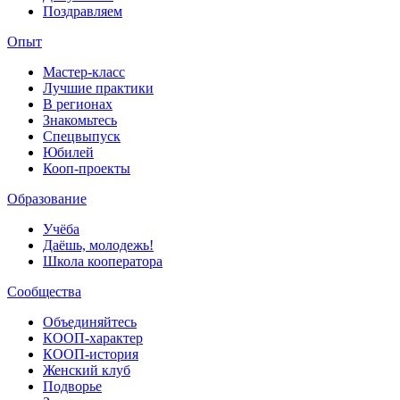
Поздравляем
Опыт
Мастер-класс
Лучшие практики
В регионах
Знакомьтесь
Спецвыпуск
Юбилей
Кооп-проекты
Образование
Учёба
Даёшь, молодежь!
Школа кооператора
Сообщества
Объединяйтесь
КООП-характер
КООП-история
Женский клуб
Подворье