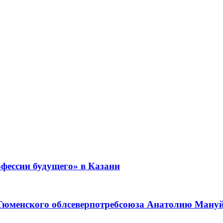
фессии будущего» в Казани
 Тюменского облсеверпотребсоюза Анатолию Мануйл