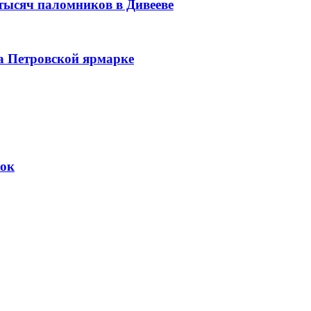
 тысяч паломников в Дивееве
а Петровской ярмарке
вок