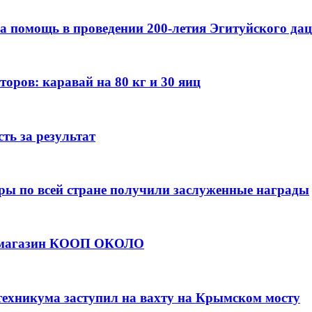
а помощь в проведении 200-летия Эгитуйского да
оров: каравай на 80 кг и 30 яиц
ть за результат
ры по всей стране получили заслуженные награды
е магазин КООП ОКОЛО
техникума заступил на вахту на Крымском мосту