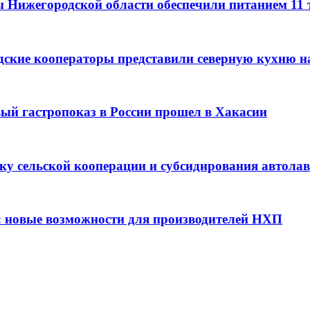
ы Нижегородской области обеспечили питанием 11
дские кооператоры представили северную кухню н
вый гастропоказ в России прошел в Хакасии
ку сельской кооперации и субсидирования автола
: новые возможности для производителей НХП