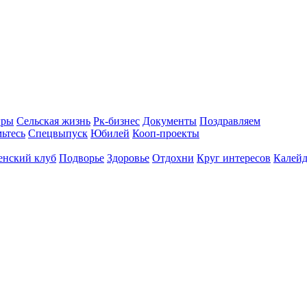
гры
Сельская жизнь
Рк-бизнес
Документы
Поздравляем
ьтесь
Спецвыпуск
Юбилей
Кооп-проекты
енский клуб
Подворье
Здоровье
Отдохни
Круг интересов
Калейд