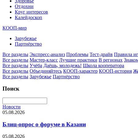
Здоровье
Отдохни
Круг интересов
Калейдоскоп
КООП-мир
Зарубежье
Партнёрство
Все разделы
Экспресс-анализ
Проблемы
Тест-драйв
Правила и
Все разделы
Мастер-класс
Лучшие практики
В регионах
Знаком
Все разделы
Учёба
Даёшь, молодежь!
Школа кооператора
Все разделы
Объединяйтесь
КООП-характер
КООП-история
Ж
Все разделы
Зарубежье
Партнёрство
Поиск
Новости
05.08.2026
Блиц-опрос о форуме в Казани
05.08.2026