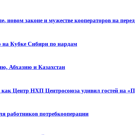
е, новом законе и мужестве кооператоров на пере
о на Кубке Сибири по нардам
ию, Абхазию и Казахстан
 как Центр НХП Центросоюза удивил гостей на «П
для работников потребкооперации