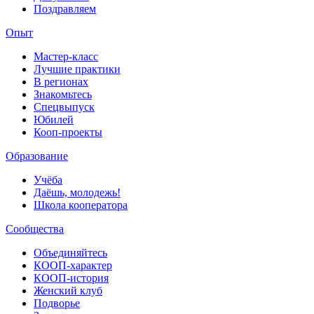
Поздравляем
Опыт
Мастер-класс
Лучшие практики
В регионах
Знакомьтесь
Спецвыпуск
Юбилей
Кооп-проекты
Образование
Учёба
Даёшь, молодежь!
Школа кооператора
Сообщества
Объединяйтесь
КООП-характер
КООП-история
Женский клуб
Подворье