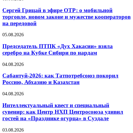
Сергей Грицай в эфире ОТР: о мобильной
торговле, новом законе и мужестве кооператоров
на передовой
05.08.2026
Председатель ПТПК «Дух Хакасии» взяла
серебро на Кубке Сибири по нардам
04.08.2026
Сабантуй-2026: как Татпотребсоюз покорил
Россию, Абхазию и Казахстан
04.08.2026
Интеллектуальный квест и специальный
сувенир: как Центр НХП Центросоюза удивил
гостей на «Празднике огурца» в Суздале
03.08.2026