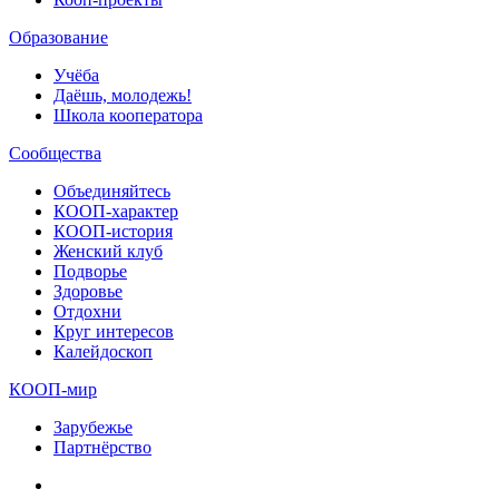
Образование
Учёба
Даёшь, молодежь!
Школа кооператора
Сообщества
Объединяйтесь
КООП-характер
КООП-история
Женский клуб
Подворье
Здоровье
Отдохни
Круг интересов
Калейдоскоп
КООП-мир
Зарубежье
Партнёрство