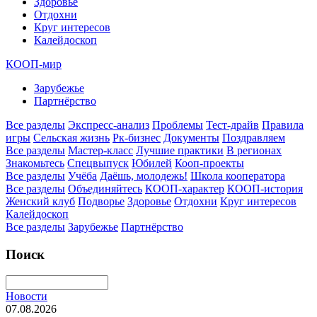
Здоровье
Отдохни
Круг интересов
Калейдоскоп
КООП-мир
Зарубежье
Партнёрство
Все разделы
Экспресс-анализ
Проблемы
Тест-драйв
Правила
игры
Сельская жизнь
Рк-бизнес
Документы
Поздравляем
Все разделы
Мастер-класс
Лучшие практики
В регионах
Знакомьтесь
Спецвыпуск
Юбилей
Кооп-проекты
Все разделы
Учёба
Даёшь, молодежь!
Школа кооператора
Все разделы
Объединяйтесь
КООП-характер
КООП-история
Женский клуб
Подворье
Здоровье
Отдохни
Круг интересов
Калейдоскоп
Все разделы
Зарубежье
Партнёрство
Поиск
Новости
07.08.2026