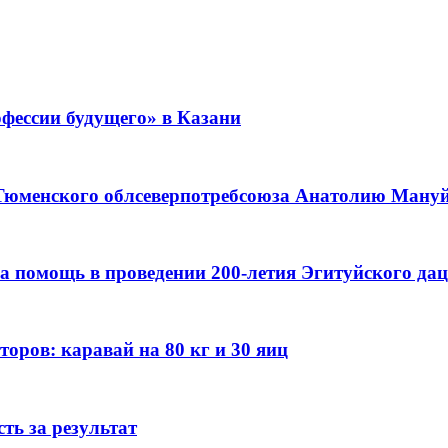
фессии будущего» в Казани
 Тюменского облсеверпотребсоюза Анатолию Мануйл
а помощь в проведении 200-летия Эгитуйского да
оров: каравай на 80 кг и 30 яиц
ть за результат