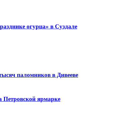
разднике огурца» в Суздале
 тысяч паломников в Дивееве
а Петровской ярмарке