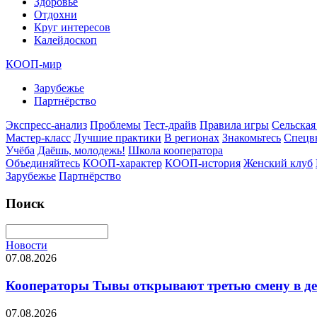
Здоровье
Отдохни
Круг интересов
Калейдоскоп
КООП-мир
Зарубежье
Партнёрство
Экспресс-анализ
Проблемы
Тест-драйв
Правила игры
Сельская
Мастер-класс
Лучшие практики
В регионах
Знакомьтесь
Спецв
Учёба
Даёшь, молодежь!
Школа кооператора
Объединяйтесь
КООП-характер
КООП-история
Женский клуб
Зарубежье
Партнёрство
Поиск
Новости
07.08.2026
Кооператоры Тывы открывают третью смену в де
07.08.2026