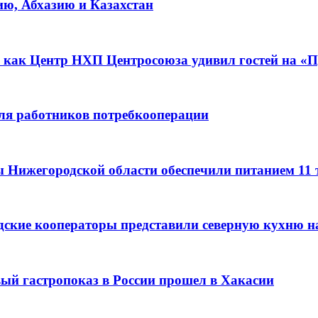
ию, Абхазию и Казахстан
 как Центр НХП Центросоюза удивил гостей на «П
для работников потребкооперации
ы Нижегородской области обеспечили питанием 11
дские кооператоры представили северную кухню н
вый гастропоказ в России прошел в Хакасии