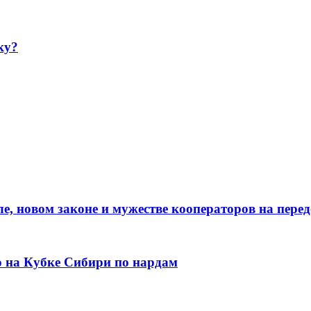
ку?
е, новом законе и мужестве кооператоров на пере
о на Кубке Сибири по нардам