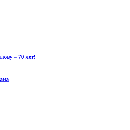
ову – 70 лет!
цана