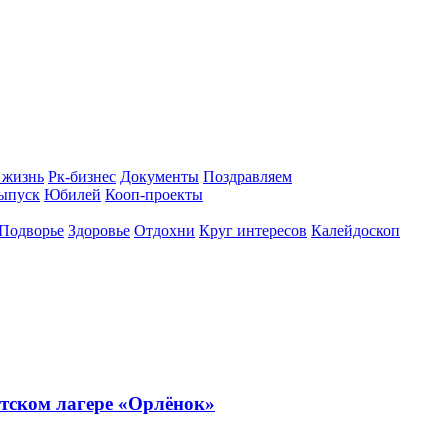
 жизнь
Рк-бизнес
Документы
Поздравляем
ыпуск
Юбилей
Кооп-проекты
Подворье
Здоровье
Отдохни
Круг интересов
Калейдоскоп
тском лагере «Орлёнок»