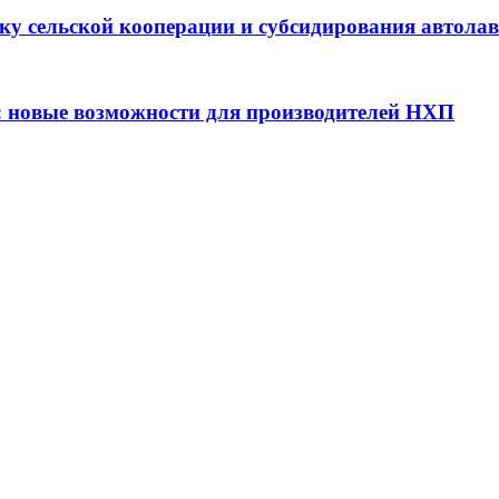
ку сельской кооперации и субсидирования автола
: новые возможности для производителей НХП