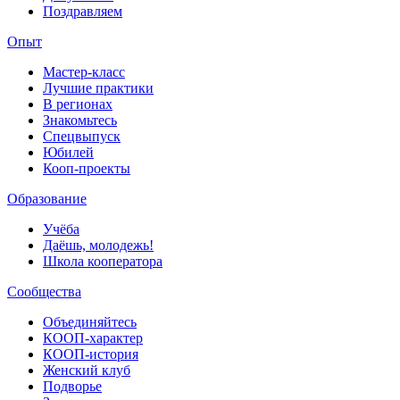
Поздравляем
Опыт
Мастер-класс
Лучшие практики
В регионах
Знакомьтесь
Спецвыпуск
Юбилей
Кооп-проекты
Образование
Учёба
Даёшь, молодежь!
Школа кооператора
Сообщества
Объединяйтесь
КООП-характер
КООП-история
Женский клуб
Подворье