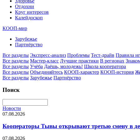
Здоровье
Отдохни
Круг интересов
Калейдоскоп
КООП-мир
Зарубежье
Партнёрство
Все разделы
Экспресс-анализ
Проблемы
Тест-драйв
Правила и
Все разделы
Мастер-класс
Лучшие практики
В регионах
Знаком
Все разделы
Учёба
Даёшь, молодежь!
Школа кооператора
Все разделы
Объединяйтесь
КООП-характер
КООП-история
Ж
Все разделы
Зарубежье
Партнёрство
Поиск
Новости
07.08.2026
Кооператоры Тывы открывают третью смену в де
07.08.2026