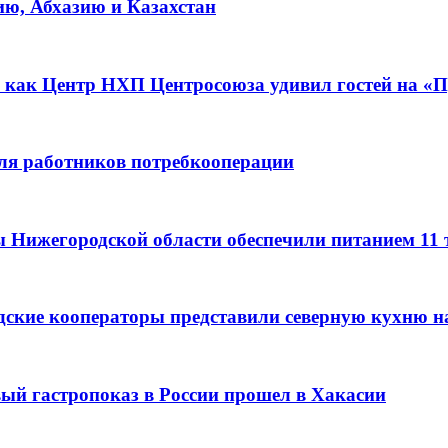
ию, Абхазию и Казахстан
 как Центр НХП Центросоюза удивил гостей на «П
для работников потребкооперации
ы Нижегородской области обеспечили питанием 11
дские кооператоры представили северную кухню н
вый гастропоказ в России прошел в Хакасии