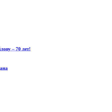
ову – 70 лет!
цана