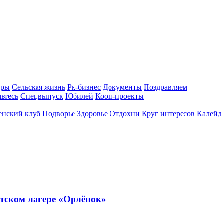
гры
Сельская жизнь
Рк-бизнес
Документы
Поздравляем
ьтесь
Спецвыпуск
Юбилей
Кооп-проекты
енский клуб
Подворье
Здоровье
Отдохни
Круг интересов
Калейд
тском лагере «Орлёнок»