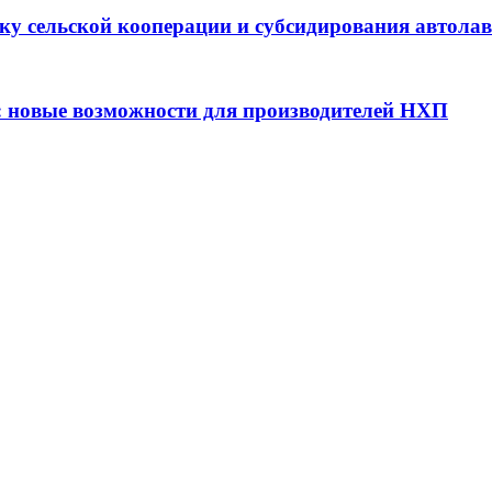
ку сельской кооперации и субсидирования автола
: новые возможности для производителей НХП