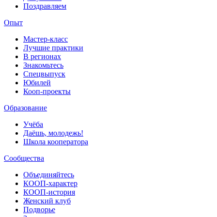
Поздравляем
Опыт
Мастер-класс
Лучшие практики
В регионах
Знакомьтесь
Спецвыпуск
Юбилей
Кооп-проекты
Образование
Учёба
Даёшь, молодежь!
Школа кооператора
Сообщества
Объединяйтесь
КООП-характер
КООП-история
Женский клуб
Подворье