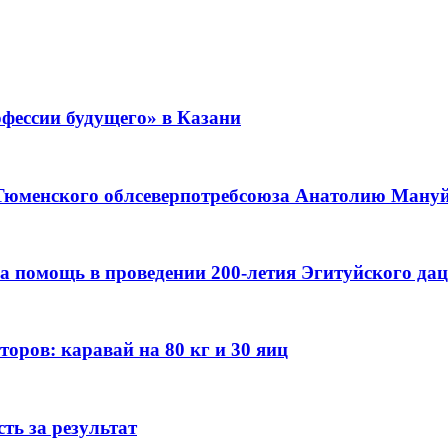
фессии будущего» в Казани
 Тюменского облсеверпотребсоюза Анатолию Мануйл
а помощь в проведении 200-летия Эгитуйского да
оров: каравай на 80 кг и 30 яиц
ть за результат