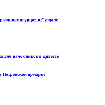
разднике огурца» в Суздале
 тысяч паломников в Дивееве
а Петровской ярмарке