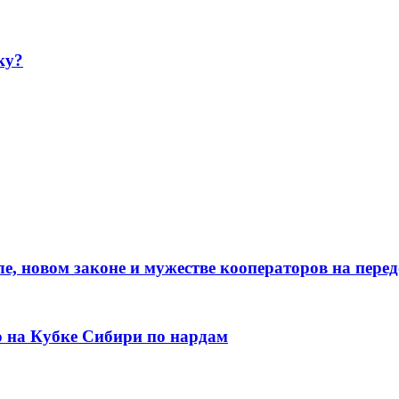
ку?
е, новом законе и мужестве кооператоров на пере
о на Кубке Сибири по нардам