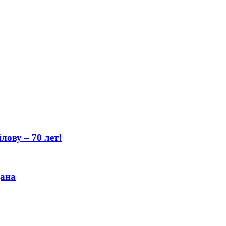
ову – 70 лет!
цана