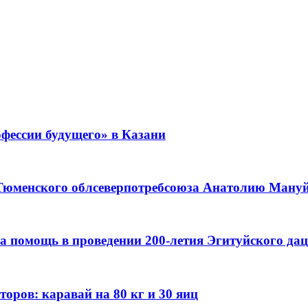
фессии будущего» в Казани
 Тюменского облсеверпотребсоюза Анатолию Мануйл
а помощь в проведении 200-летия Эгитуйского да
оров: каравай на 80 кг и 30 яиц