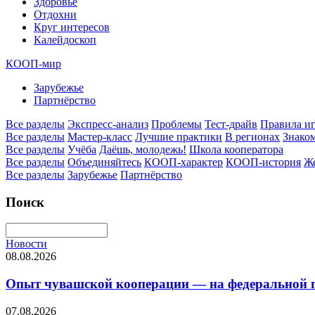
Здоровье
Отдохни
Круг интересов
Калейдоскоп
КООП-мир
Зарубежье
Партнёрство
Все разделы
Экспресс-анализ
Проблемы
Тест-драйв
Правила и
Все разделы
Мастер-класс
Лучшие практики
В регионах
Знаком
Все разделы
Учёба
Даёшь, молодежь!
Школа кооператора
Все разделы
Объединяйтесь
КООП-характер
КООП-история
Ж
Все разделы
Зарубежье
Партнёрство
Поиск
Новости
08.08.2026
Опыт чувашской кооперации — на федеральной пл
07.08.2026