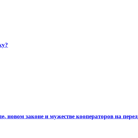
ку?
е, новом законе и мужестве кооператоров на пере