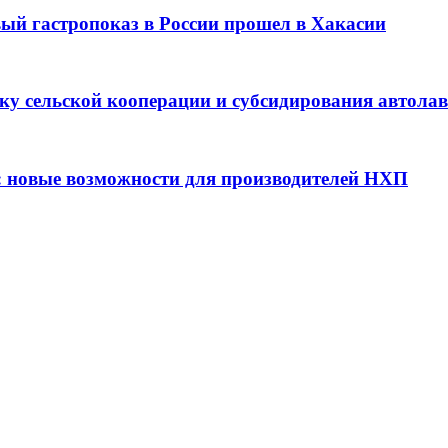
вый гастропоказ в России прошел в Хакасии
ку сельской кооперации и субсидирования автола
: новые возможности для производителей НХП