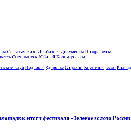
гры
Сельская жизнь
Рк-бизнес
Документы
Поздравляем
ьтесь
Спецвыпуск
Юбилей
Кооп-проекты
енский клуб
Подворье
Здоровье
Отдохни
Круг интересов
Калейд
ощадке: итоги фестиваля «Зеленое золото России