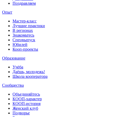
Поздравляем
Опыт
Мастер-класс
Лучшие практики
В регионах
Знакомьтесь
Спецвыпуск
Юбилей
Кооп-проекты
Образование
Учёба
Даёшь, молодежь!
Школа кооператора
Сообщества
Объединяйтесь
КООП-характер
КООП-история
Женский клуб
Подворье