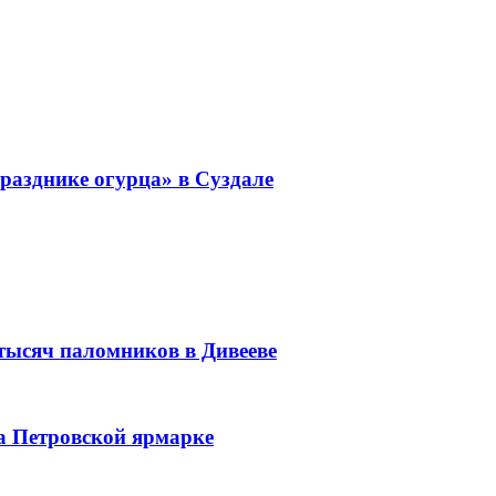
разднике огурца» в Суздале
 тысяч паломников в Дивееве
а Петровской ярмарке