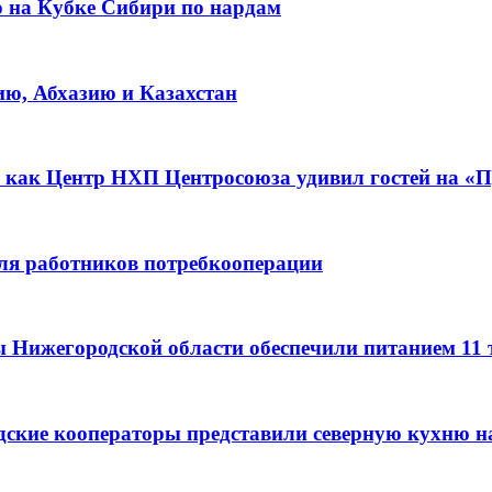
о на Кубке Сибири по нардам
ию, Абхазию и Казахстан
 как Центр НХП Центросоюза удивил гостей на «П
для работников потребкооперации
ы Нижегородской области обеспечили питанием 11
дские кооператоры представили северную кухню н