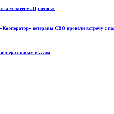
тском лагере «Орлёнок»
ре «Кооператор» ветераны СВО провели встречу с 
кооперативным вкусом