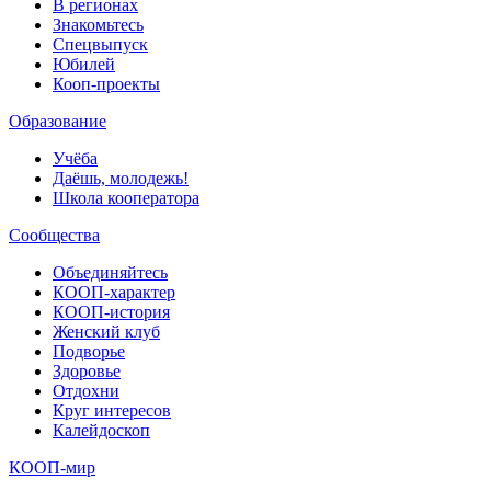
В регионах
Знакомьтесь
Спецвыпуск
Юбилей
Кооп-проекты
Образование
Учёба
Даёшь, молодежь!
Школа кооператора
Сообщества
Объединяйтесь
КООП-характер
КООП-история
Женский клуб
Подворье
Здоровье
Отдохни
Круг интересов
Калейдоскоп
КООП-мир