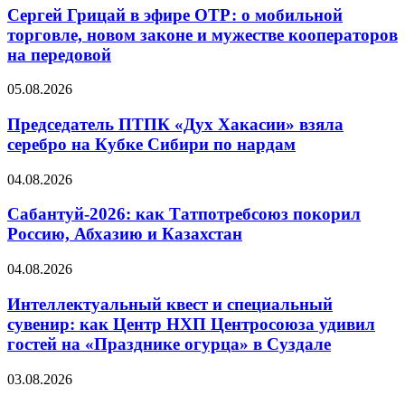
Сергей Грицай в эфире ОТР: о мобильной
торговле, новом законе и мужестве кооператоров
на передовой
05.08.2026
Председатель ПТПК «Дух Хакасии» взяла
серебро на Кубке Сибири по нардам
04.08.2026
Сабантуй-2026: как Татпотребсоюз покорил
Россию, Абхазию и Казахстан
04.08.2026
Интеллектуальный квест и специальный
сувенир: как Центр НХП Центросоюза удивил
гостей на «Празднике огурца» в Суздале
03.08.2026