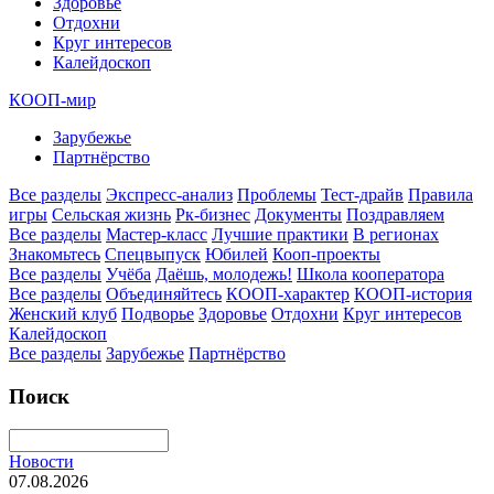
Здоровье
Отдохни
Круг интересов
Калейдоскоп
КООП-мир
Зарубежье
Партнёрство
Все разделы
Экспресс-анализ
Проблемы
Тест-драйв
Правила
игры
Сельская жизнь
Рк-бизнес
Документы
Поздравляем
Все разделы
Мастер-класс
Лучшие практики
В регионах
Знакомьтесь
Спецвыпуск
Юбилей
Кооп-проекты
Все разделы
Учёба
Даёшь, молодежь!
Школа кооператора
Все разделы
Объединяйтесь
КООП-характер
КООП-история
Женский клуб
Подворье
Здоровье
Отдохни
Круг интересов
Калейдоскоп
Все разделы
Зарубежье
Партнёрство
Поиск
Новости
07.08.2026