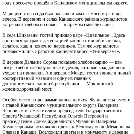
году пресс-тур прошёл в Канашском муниципальном округе.
Маршрут этого года был насыщенным с самого утра и до
вечера. В деревнях и сёлах Канашского района журналистов
встречали хлебом и солью — в прямом смысле слова.
В селе Шихазаны гостей приняло кафе «Цивильное». Здесь
состоялся завтрак с дегустацией кооперативной выпечки,
салатов, каш и, конечно, вареников. Там же журналисты
познакомились с работой кооперативного «Универсама».
В деревне Дальние Сормы показали хлебопекарню — как
пекут хлеб и хлебобулочные изделия, которые каждый день
уходят на прилавки. А в деревне Мокры гости увидели новый
кооперативный магазин и одну из главных
достопримечательностей республики — Мокринский
железнодорожный мост.
Особое место в программе заняла память. Журналисты вместе
с главой Канашского муниципального округа Валерием
Черновым и заместителем председателя Государственного
Совета Чувашской Республики Ольгой Петровой и
председателем Союза журналистов Чувашии Валерием
Комиссаровым возложили цветы к Вечному огню Мемориала
Славы в Канаше. Возложили цветы и к монументу в деревне