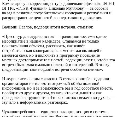
Комиссарову и корреспонденту радиовещания филиала ФГУП
ВГТРК «ГТРК Чувашия» Николаю Мулянову — за особый
вклад в развитие потребительской кооперации республики и
распространение ценностей кооперативного движения.
Валерий Павлов, подводя итоги встречи, отметил:
«Пресс-тур для журналистов — традиционное, ежегодное
мероприятие в нашем календаре. Стараемся не только
показать наши объекты, рассказать, как живёт
потребительская кооперация, как меняет жизнь людей и
меняется сама, но и включить в программу посещение
местных достопримечательностей, редакции газеты, чтобы эта
встреча была максимально полезной и интересной. В эпоху
цифровизации такие офлайн-встречи особенно ценны».
И журналисты с ним согласны. В отзывах они благодарили
организаторов не только за огромный объём полезной
информации, но и за возможность раз в год собраться вместе,
пообщаться друг с другом, узнать, кто чем дышит и как
преодолевает трудности. «Это как глоток свежего воздуха», —
звучало в неформальных разговорах.
Чувашпотребсоюз — единственная организация в системе
потребительской кооперации России, которая самостоятельно