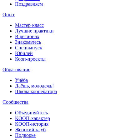
Поздравляем
Опыт
Мастер-класс
Лучшие практики
В регионах
Знакомьтесь
Спецвыпуск
Юбилей
Кооп-проекты
Образование
Учёба
Даёшь, молодежь!
Школа кооператора
Сообщества
Объединяйтесь
КООП-характер
КООП-история
Женский клуб
Подворье