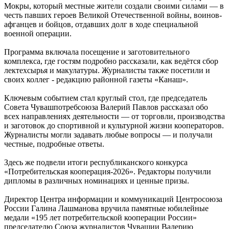
Мокры, который местные жители создали своими силами — в
честь павших героев Великой Отечественной войны, воинов-
афганцев и бойцов, отдавших долг в ходе специальной
военной операции.
Программа включала посещение и заготовительного
комплекса, где гостям подробно рассказали, как ведётся сбор
лектехсырья и макулатуры. Журналисты также посетили и
своих коллег - редакцию районной газеты «Канаш».
Ключевым событием стал круглый стол, где председатель
Совета Чувашпотребсоюза Валерий Павлов рассказал обо
всех направлениях деятельности — от торговли, производства
и заготовок до спортивной и культурной жизни кооператоров.
Журналисты могли задавать любые вопросы — и получали
честные, подробные ответы.
Здесь же подвели итоги республиканского конкурса
«Потребительская кооперация-2026». Редакторы получили
дипломы в различных номинациях и ценные призы.
Директор Центра информации и коммуникаций Центросоюза
России Галина Лашманова вручила памятные юбилейные
медали «195 лет потребительской кооперации России»
председателю Союза журналистов Чувашии Валерию