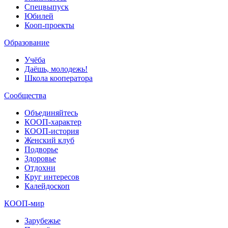
Спецвыпуск
Юбилей
Кооп-проекты
Образование
Учёба
Даёшь, молодежь!
Школа кооператора
Сообщества
Объединяйтесь
КООП-характер
КООП-история
Женский клуб
Подворье
Здоровье
Отдохни
Круг интересов
Калейдоскоп
КООП-мир
Зарубежье