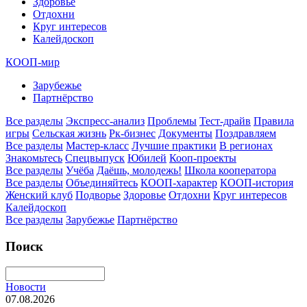
Здоровье
Отдохни
Круг интересов
Калейдоскоп
КООП-мир
Зарубежье
Партнёрство
Все разделы
Экспресс-анализ
Проблемы
Тест-драйв
Правила
игры
Сельская жизнь
Рк-бизнес
Документы
Поздравляем
Все разделы
Мастер-класс
Лучшие практики
В регионах
Знакомьтесь
Спецвыпуск
Юбилей
Кооп-проекты
Все разделы
Учёба
Даёшь, молодежь!
Школа кооператора
Все разделы
Объединяйтесь
КООП-характер
КООП-история
Женский клуб
Подворье
Здоровье
Отдохни
Круг интересов
Калейдоскоп
Все разделы
Зарубежье
Партнёрство
Поиск
Новости
07.08.2026