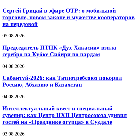
Сергей Грицай в эфире ОТР: о мобильной
торговле, новом законе и мужестве кооператоров
на передовой
05.08.2026
Председатель ПТПК «Дух Хакасии» взяла
серебро на Кубке Сибири по нардам
04.08.2026
Сабантуй-2026: как Татпотребсоюз покорил
Россию, Абхазию и Казахстан
04.08.2026
Интеллектуальный квест и специальный
сувенир: как Центр НХП Центросоюза удивил
гостей на «Празднике огурца» в Суздале
03.08.2026