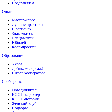
Поздравляем
Опыт
Мастер-класс
Лучшие практики
В регионах
Знакомьтесь
Спецвыпуск
Юбилей
Кооп-проекты
Образование
Учёба
Даёшь, молодежь!
Школа кооператора
Сообщества
Объединяйтесь
КООП-характер
КООП-история
Женский клуб
Подворье