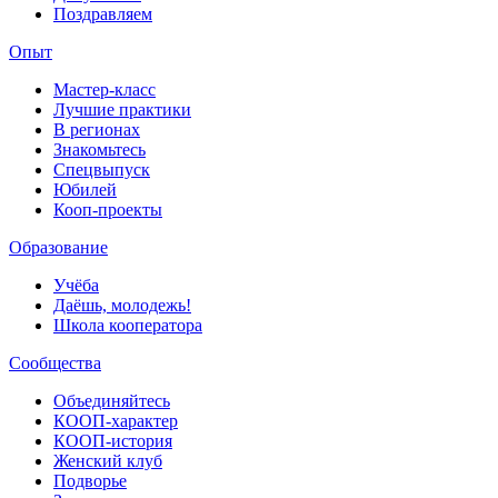
Поздравляем
Опыт
Мастер-класс
Лучшие практики
В регионах
Знакомьтесь
Спецвыпуск
Юбилей
Кооп-проекты
Образование
Учёба
Даёшь, молодежь!
Школа кооператора
Сообщества
Объединяйтесь
КООП-характер
КООП-история
Женский клуб
Подворье