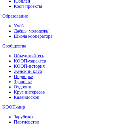
Юбилей
Кооп-проекты
Образование
Учёба
Даёшь, молодежь!
Школа кооператора
Сообщества
Объединяйтесь
КООП-характер
КООП-история
Женский клуб
Подворье
Здоровье
Отдохни
Круг интересов
Калейдоскоп
КООП-мир
Зарубежье
Партнёрство