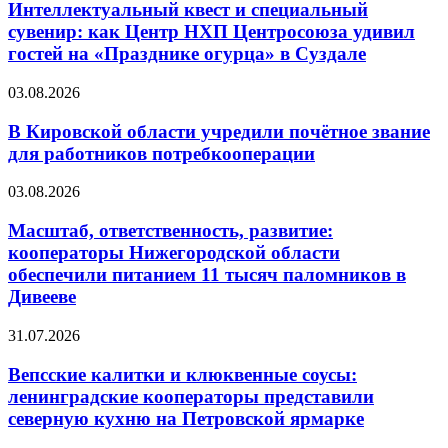
Интеллектуальный квест и специальный
сувенир: как Центр НХП Центросоюза удивил
гостей на «Празднике огурца» в Суздале
03.08.2026
В Кировской области учредили почётное звание
для работников потребкооперации
03.08.2026
Масштаб, ответственность, развитие:
кооператоры Нижегородской области
обеспечили питанием 11 тысяч паломников в
Дивееве
31.07.2026
Вепсские калитки и клюквенные соусы:
ленинградские кооператоры представили
северную кухню на Петровской ярмарке