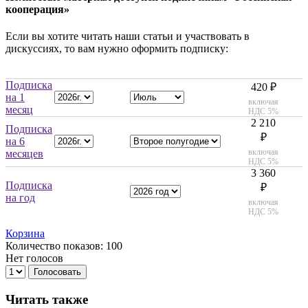
кооперация»
Если вы хотите читать наши статьи и участвовать в
дискуссиях, то вам нужно оформить подписку:
Подписка
420 ₽
на 1
включая
месяц
НДС 5%
2 210
Подписка
₽
на 6
включая
месяцев
НДС 5%
3 360
Подписка
₽
на год
включая
НДС 5%
Корзина
Количество показов: 100
Нет голосов
Голосовать
Читать также