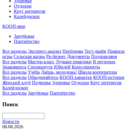
Здоровье
Отдохни
Круг интересов
Калейдоскоп
КООП-мир
Зарубежье
Партнёрство
Все разделы
Экспресс-анализ
Проблемы
Тест-драйв
Правила
игры
Сельская жизнь
Рк-бизнес
Документы
Поздравляем
Все разделы
Мастер-класс
Лучшие практики
В регионах
Знакомьтесь
Спецвыпуск
Юбилей
Кооп-проекты
Все разделы
Учёба
Даёшь, молодежь!
Школа кооператора
Все разделы
Объединяйтесь
КООП-характер
КООП-история
Женский клуб
Подворье
Здоровье
Отдохни
Круг интересов
Калейдоскоп
Все разделы
Зарубежье
Партнёрство
Поиск
Новости
08.08.2026