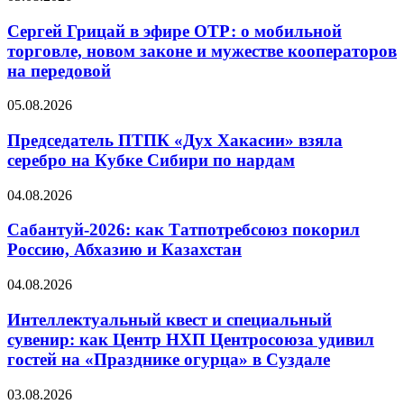
Сергей Грицай в эфире ОТР: о мобильной
торговле, новом законе и мужестве кооператоров
на передовой
05.08.2026
Председатель ПТПК «Дух Хакасии» взяла
серебро на Кубке Сибири по нардам
04.08.2026
Сабантуй-2026: как Татпотребсоюз покорил
Россию, Абхазию и Казахстан
04.08.2026
Интеллектуальный квест и специальный
сувенир: как Центр НХП Центросоюза удивил
гостей на «Празднике огурца» в Суздале
03.08.2026