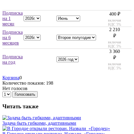
Подписка
400 ₽
на 1
включая
месяц
НДС 5%
2 210
Подписка
₽
на 6
включая
месяцев
НДС 5%
3 360
Подписка
₽
на год
включая
НДС 5%
Корзина
0
Количество показов: 198
Нет голосов
Голосовать
Читать также
Задача быть гибкими, адаптивными
В Городце открыли ресторан. Назвали «Городец»