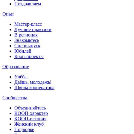
Поздравляем
Опыт
Мастер-класс
Лучшие практики
В регионах
Знакомьтесь
Спецвыпуск
Юбилей
Кооп-проекты
Образование
Учёба
Даёшь, молодежь!
Школа кооператора
Сообщества
Объединяйтесь
КООП-характер
КООП-история
Женский клуб
Подворье