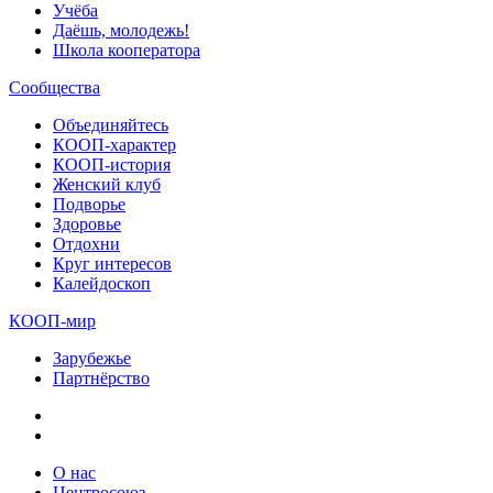
Учёба
Даёшь, молодежь!
Школа кооператора
Сообщества
Объединяйтесь
КООП-характер
КООП-история
Женский клуб
Подворье
Здоровье
Отдохни
Круг интересов
Калейдоскоп
КООП-мир
Зарубежье
Партнёрство
О нас
Центросоюз