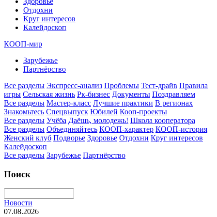
Здоровье
Отдохни
Круг интересов
Калейдоскоп
КООП-мир
Зарубежье
Партнёрство
Все разделы
Экспресс-анализ
Проблемы
Тест-драйв
Правила
игры
Сельская жизнь
Рк-бизнес
Документы
Поздравляем
Все разделы
Мастер-класс
Лучшие практики
В регионах
Знакомьтесь
Спецвыпуск
Юбилей
Кооп-проекты
Все разделы
Учёба
Даёшь, молодежь!
Школа кооператора
Все разделы
Объединяйтесь
КООП-характер
КООП-история
Женский клуб
Подворье
Здоровье
Отдохни
Круг интересов
Калейдоскоп
Все разделы
Зарубежье
Партнёрство
Поиск
Новости
07.08.2026