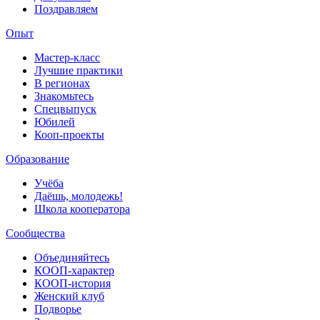
Поздравляем
Опыт
Мастер-класс
Лучшие практики
В регионах
Знакомьтесь
Спецвыпуск
Юбилей
Кооп-проекты
Образование
Учёба
Даёшь, молодежь!
Школа кооператора
Сообщества
Объединяйтесь
КООП-характер
КООП-история
Женский клуб
Подворье