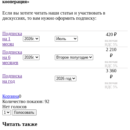
кооперация»
Если вы хотите читать наши статьи и участвовать в
дискуссиях, то вам нужно оформить подписку:
Подписка
420 ₽
на 1
включая
месяц
НДС 5%
2 210
Подписка
₽
на 6
включая
месяцев
НДС 5%
3 360
Подписка
₽
на год
включая
НДС 5%
Корзина
0
Количество показов: 92
Нет голосов
Голосовать
Читать также