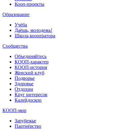
Кооп-проекты
Образование
Учёба
Даёшь, молодежь!
Школа кооператора
Сообщества
Объединяйтесь
КООП-характер
КООП-история
Женский клуб
Подворье
Здоровье
Отдохни
Круг интересов
Калейдоскоп
КООП-мир
Зарубежье
Партнёрство