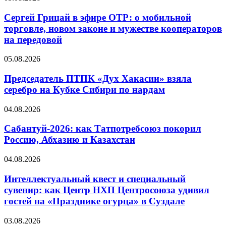
Сергей Грицай в эфире ОТР: о мобильной
торговле, новом законе и мужестве кооператоров
на передовой
05.08.2026
Председатель ПТПК «Дух Хакасии» взяла
серебро на Кубке Сибири по нардам
04.08.2026
Сабантуй-2026: как Татпотребсоюз покорил
Россию, Абхазию и Казахстан
04.08.2026
Интеллектуальный квест и специальный
сувенир: как Центр НХП Центросоюза удивил
гостей на «Празднике огурца» в Суздале
03.08.2026