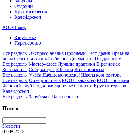
Здоровье
Отдохни
Круг интересов
Калейдоскоп
КООП-мир
Зарубежье
Партнёрство
Все разделы
Экспресс-анализ
Проблемы
Тест-драйв
Правила
игры
Сельская жизнь
Рк-бизнес
Документы
Поздравляем
Все разделы
Мастер-класс
Лучшие практики
В регионах
Знакомьтесь
Спецвыпуск
Юбилей
Кооп-проекты
Все разделы
Учёба
Даёшь, молодежь!
Школа кооператора
Все разделы
Объединяйтесь
КООП-характер
КООП-история
Женский клуб
Подворье
Здоровье
Отдохни
Круг интересов
Калейдоскоп
Все разделы
Зарубежье
Партнёрство
Поиск
Новости
07.08.2026