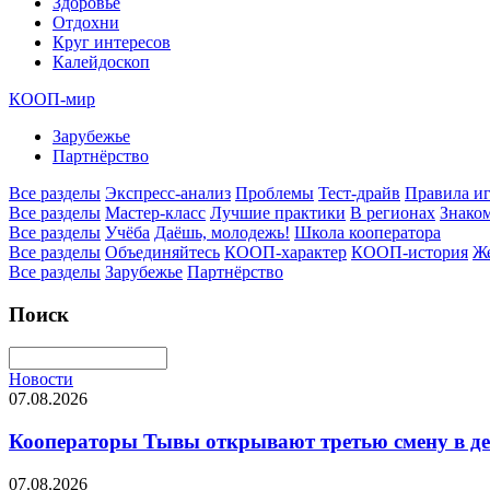
Здоровье
Отдохни
Круг интересов
Калейдоскоп
КООП-мир
Зарубежье
Партнёрство
Все разделы
Экспресс-анализ
Проблемы
Тест-драйв
Правила и
Все разделы
Мастер-класс
Лучшие практики
В регионах
Знаком
Все разделы
Учёба
Даёшь, молодежь!
Школа кооператора
Все разделы
Объединяйтесь
КООП-характер
КООП-история
Ж
Все разделы
Зарубежье
Партнёрство
Поиск
Новости
07.08.2026
Кооператоры Тывы открывают третью смену в де
07.08.2026