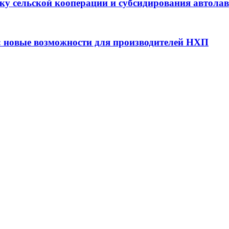
ку сельской кооперации и субсидирования автола
: новые возможности для производителей НХП