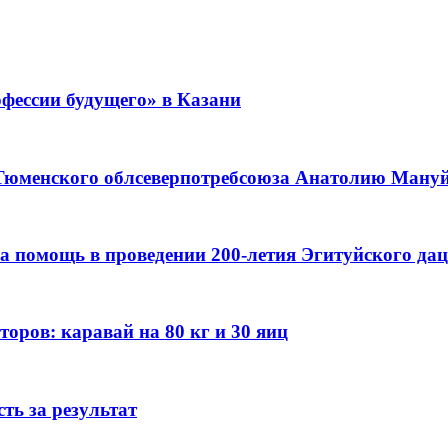
фессии будущего» в Казани
 Тюменского облсеверпотребсоюза Анатолию Мануйл
а помощь в проведении 200-летия Эгитуйского да
оров: каравай на 80 кг и 30 яиц
ть за результат