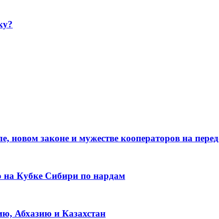
ку?
е, новом законе и мужестве кооператоров на пере
о на Кубке Сибири по нардам
ию, Абхазию и Казахстан