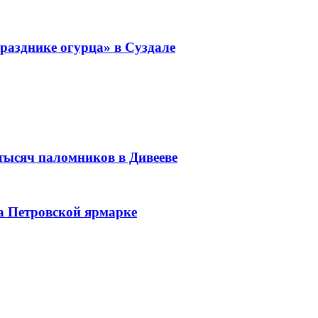
разднике огурца» в Суздале
 тысяч паломников в Дивееве
а Петровской ярмарке