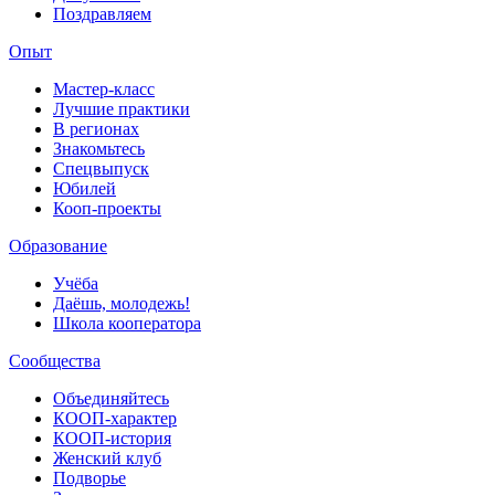
Поздравляем
Опыт
Мастер-класс
Лучшие практики
В регионах
Знакомьтесь
Спецвыпуск
Юбилей
Кооп-проекты
Образование
Учёба
Даёшь, молодежь!
Школа кооператора
Сообщества
Объединяйтесь
КООП-характер
КООП-история
Женский клуб
Подворье