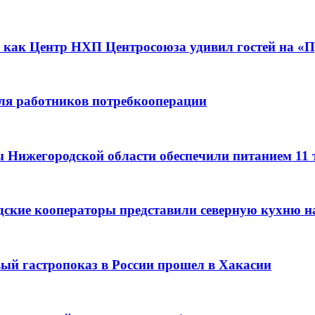
 как Центр НХП Центросоюза удивил гостей на «П
для работников потребкооперации
ы Нижегородской области обеспечили питанием 11
дские кооператоры представили северную кухню н
вый гастропоказ в России прошел в Хакасии