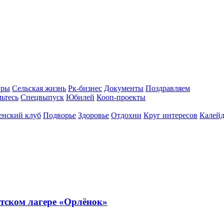
гры
Сельская жизнь
Рк-бизнес
Документы
Поздравляем
ьтесь
Спецвыпуск
Юбилей
Кооп-проекты
енский клуб
Подворье
Здоровье
Отдохни
Круг интересов
Калейд
тском лагере «Орлёнок»