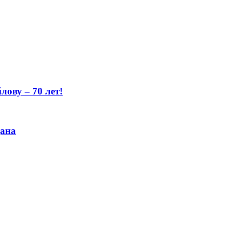
ову – 70 лет!
цана