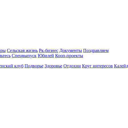
гры
Сельская жизнь
Рк-бизнес
Документы
Поздравляем
ьтесь
Спецвыпуск
Юбилей
Кооп-проекты
енский клуб
Подворье
Здоровье
Отдохни
Круг интересов
Калейд