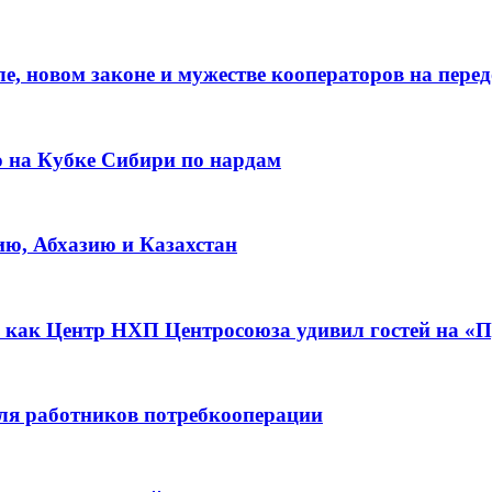
е, новом законе и мужестве кооператоров на пере
о на Кубке Сибири по нардам
ию, Абхазию и Казахстан
 как Центр НХП Центросоюза удивил гостей на «П
для работников потребкооперации