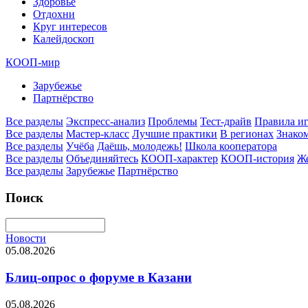
Здоровье
Отдохни
Круг интересов
Калейдоскоп
КООП-мир
Зарубежье
Партнёрство
Все разделы
Экспресс-анализ
Проблемы
Тест-драйв
Правила и
Все разделы
Мастер-класс
Лучшие практики
В регионах
Знаком
Все разделы
Учёба
Даёшь, молодежь!
Школа кооператора
Все разделы
Объединяйтесь
КООП-характер
КООП-история
Ж
Все разделы
Зарубежье
Партнёрство
Поиск
Новости
05.08.2026
Блиц-опрос о форуме в Казани
05.08.2026