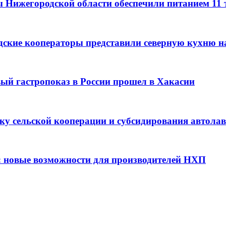
ы Нижегородской области обеспечили питанием 11
дские кооператоры представили северную кухню н
вый гастропоказ в России прошел в Хакасии
ку сельской кооперации и субсидирования автола
: новые возможности для производителей НХП