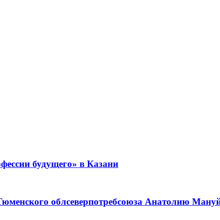
фессии будущего» в Казани
 Тюменского облсеверпотребсоюза Анатолию Мануйл