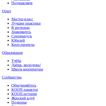
Поздравляем
Опыт
Мастер-класс
Лучшие практики
В регионах
Знакомьтесь
Спецвыпуск
Юбилей
Кооп-проекты
Образование
Учёба
Даёшь, молодежь!
Школа кооператора
Сообщества
Объединяйтесь
КООП-характер
КООП-история
Женский клуб
Подворье