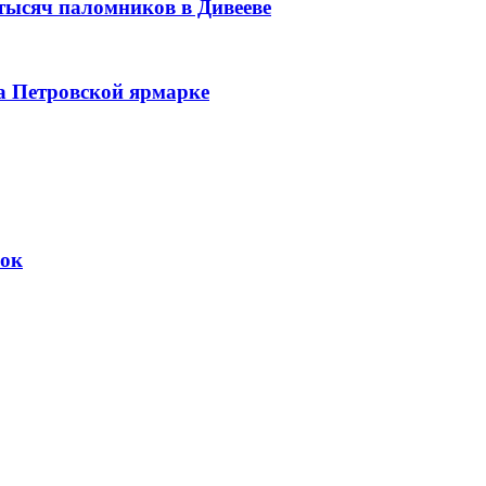
 тысяч паломников в Дивееве
а Петровской ярмарке
вок