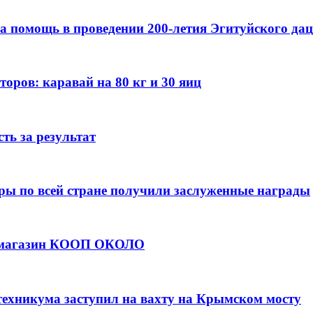
а помощь в проведении 200-летия Эгитуйского да
оров: каравай на 80 кг и 30 яиц
ть за результат
ры по всей стране получили заслуженные награды
е магазин КООП ОКОЛО
техникума заступил на вахту на Крымском мосту