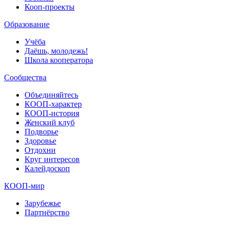
Кооп-проекты
Образование
Учёба
Даёшь, молодежь!
Школа кооператора
Сообщества
Объединяйтесь
КООП-характер
КООП-история
Женский клуб
Подворье
Здоровье
Отдохни
Круг интересов
Калейдоскоп
КООП-мир
Зарубежье
Партнёрство