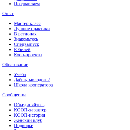
Поздравляем
Опыт
Мастер-класс
Лучшие практики
В регионах
Знакомьтесь
Спецвыпуск
Юбилей
Кооп-проекты
Образование
Учёба
Даёшь, молодежь!
Школа кооператора
Сообщества
Объединяйтесь
КООП-характер
КООП-история
Женский клуб
Подворье