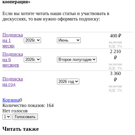
кооперация»
Если вы хотите читать наши статьи и участвовать в
дискуссиях, то вам нужно оформить подписку:
Подписка
400 ₽
на 1
включая
месяц
НДС 5%
2 210
Подписка
₽
на 6
включая
месяцев
НДС 5%
3 360
Подписка
₽
на год
включая
НДС 5%
Корзина
0
Количество показов: 164
Нет голосов
Голосовать
Читать также