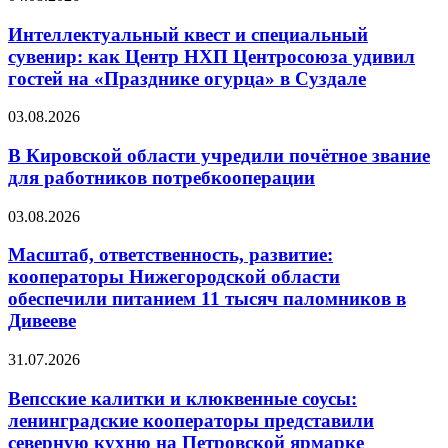
Интеллектуальный квест и специальный
сувенир: как Центр НХП Центросоюза удивил
гостей на «Празднике огурца» в Суздале
03.08.2026
В Кировской области учредили почётное звание
для работников потребкооперации
03.08.2026
Масштаб, ответственность, развитие:
кооператоры Нижегородской области
обеспечили питанием 11 тысяч паломников в
Дивееве
31.07.2026
Вепсские калитки и клюквенные соусы:
ленинградские кооператоры представили
северную кухню на Петровской ярмарке