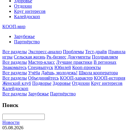
Здоровье
Отдохни
Круг интересов
Калейдоскоп
КООП-мир
Зарубежье
Партнёрство
Все разделы
Экспресс-анализ
Проблемы
Тест-драйв
Правила
игры
Сельская жизнь
Рк-бизнес
Документы
Поздравляем
Все разделы
Мастер-класс
Лучшие практики
В регионах
Знакомьтесь
Спецвыпуск
Юбилей
Кооп-проекты
Все разделы
Учёба
Даёшь, молодежь!
Школа кооператора
Все разделы
Объединяйтесь
КООП-характер
КООП-история
Женский клуб
Подворье
Здоровье
Отдохни
Круг интересов
Калейдоскоп
Все разделы
Зарубежье
Партнёрство
Поиск
Новости
05.08.2026