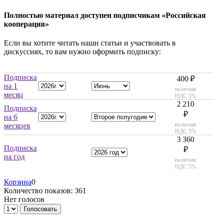
Полностью материал доступен подписчикам «Российская
кооперация»
Если вы хотите читать наши статьи и участвовать в
дискуссиях, то вам нужно оформить подписку:
Подписка
400 ₽
на 1
включая
месяц
НДС 5%
2 210
Подписка
₽
на 6
включая
месяцев
НДС 5%
3 360
Подписка
₽
на год
включая
НДС 5%
Корзина
0
Количество показов: 361
Нет голосов
Голосовать