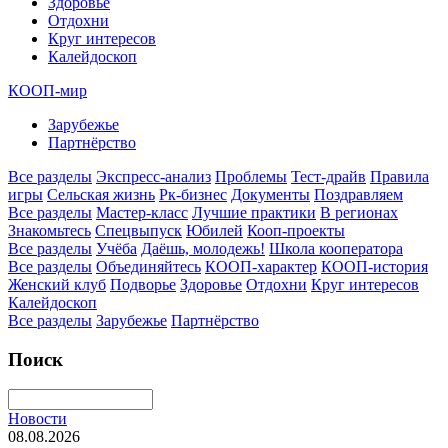
Здоровье
Отдохни
Круг интересов
Калейдоскоп
КООП-мир
Зарубежье
Партнёрство
Все разделы
Экспресс-анализ
Проблемы
Тест-драйв
Правила
игры
Сельская жизнь
Рк-бизнес
Документы
Поздравляем
Все разделы
Мастер-класс
Лучшие практики
В регионах
Знакомьтесь
Спецвыпуск
Юбилей
Кооп-проекты
Все разделы
Учёба
Даёшь, молодежь!
Школа кооператора
Все разделы
Объединяйтесь
КООП-характер
КООП-история
Женский клуб
Подворье
Здоровье
Отдохни
Круг интересов
Калейдоскоп
Все разделы
Зарубежье
Партнёрство
Поиск
Новости
08.08.2026