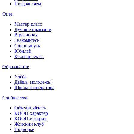
Поздравляем
Опыт
Мастер-класс
Лучшие практики
В регионах
Знакомьтесь
Спецвыпуск
Юбилей
Кооп-проекты
Образование
Учёба
Даёшь, молодежь!
Школа кооператора
Сообщества
Объединяйтесь
КООП-характер
КООП-история
Женский клуб
Подворье