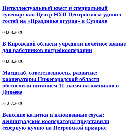
Интеллектуальный квест и специальный
сувенир: как Центр НХП Центросоюза удивил
гостей на «Празднике огурца» в Суздале
03.08.2026
В Кировской области учредили почётное звание
для работников потребкооперации
03.08.2026
Масштаб, ответственность, развитие:
кооператоры Нижегородской области
обеспечили питанием 11 тысяч паломников в
Дивееве
31.07.2026
Вепсские калитки и клюквенные соусы:
ленинградские кооператоры представили
северную кухню на Петровской ярмарке