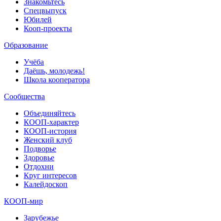
Знакомьтесь
Спецвыпуск
Юбилей
Кооп-проекты
Образование
Учёба
Даёшь, молодежь!
Школа кооператора
Сообщества
Объединяйтесь
КООП-характер
КООП-история
Женский клуб
Подворье
Здоровье
Отдохни
Круг интересов
Калейдоскоп
КООП-мир
Зарубежье