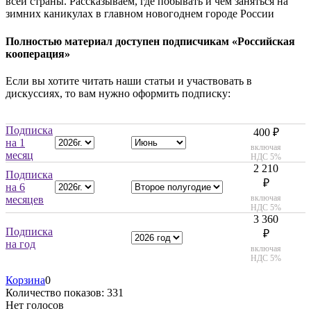
всей страны. Рассказываем, где побывать и чем заняться на
зимних каникулах в главном новогоднем городе России
Полностью материал доступен подписчикам «Российская
кооперация»
Если вы хотите читать наши статьи и участвовать в
дискуссиях, то вам нужно оформить подписку:
Подписка
400 ₽
на 1
включая
месяц
НДС 5%
2 210
Подписка
₽
на 6
включая
месяцев
НДС 5%
3 360
Подписка
₽
на год
включая
НДС 5%
Корзина
0
Количество показов: 331
Нет голосов