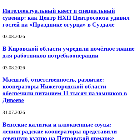
Интеллектуальный квест и специальный
сувенир: как Центр НХП Центросоюза удивил
гостей на «Празднике огурца» в Суздале
03.08.2026
В Кировской области учредили почётное звание
для работников потребкооперации
03.08.2026
Масштаб, ответственность, развитие:
кооператоры Нижегородской области
обеспечили питанием 11 тысяч паломников в
Дивееве
31.07.2026
Вепсские калитки и клюквенные соусы:
ленинградские кооператоры представили
северную кухню на Петровской ярмарке