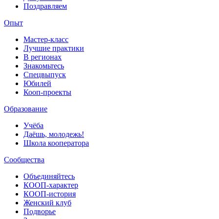
Поздравляем
Опыт
Мастер-класс
Лучшие практики
В регионах
Знакомьтесь
Спецвыпуск
Юбилей
Кооп-проекты
Образование
Учёба
Даёшь, молодежь!
Школа кооператора
Сообщества
Объединяйтесь
КООП-характер
КООП-история
Женский клуб
Подворье