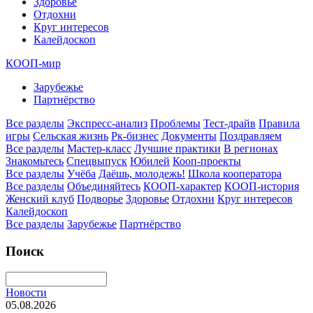
Здоровье
Отдохни
Круг интересов
Калейдоскоп
КООП-мир
Зарубежье
Партнёрство
Все разделы
Экспресс-анализ
Проблемы
Тест-драйв
Правила
игры
Сельская жизнь
Рк-бизнес
Документы
Поздравляем
Все разделы
Мастер-класс
Лучшие практики
В регионах
Знакомьтесь
Спецвыпуск
Юбилей
Кооп-проекты
Все разделы
Учёба
Даёшь, молодежь!
Школа кооператора
Все разделы
Объединяйтесь
КООП-характер
КООП-история
Женский клуб
Подворье
Здоровье
Отдохни
Круг интересов
Калейдоскоп
Все разделы
Зарубежье
Партнёрство
Поиск
Новости
05.08.2026