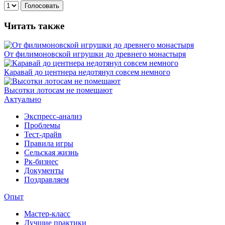
Голосовать
Читать также
От филимоновской игрушки до древнего монастыря
Каравай до центнера недотянул совсем немного
Высотки лотосам не помешают
Актуально
Экспресс-анализ
Проблемы
Тест-драйв
Правила игры
Сельская жизнь
Рк-бизнес
Документы
Поздравляем
Опыт
Мастер-класс
Лучшие практики