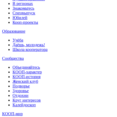
В регионах
Знакомьтесь
Спецвыпуск
Юбилей
Кооп-проекты
Образование
Учёба
Даёшь, молодежь!
Школа кооператора
Сообщества
Объединяйтесь
КООП-характер
КООП-история
Женский клуб
Подворье
Здоровье
Отдохни
Круг интересов
Калейдоскоп
КООП-мир