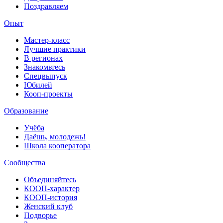
Поздравляем
Опыт
Мастер-класс
Лучшие практики
В регионах
Знакомьтесь
Спецвыпуск
Юбилей
Кооп-проекты
Образование
Учёба
Даёшь, молодежь!
Школа кооператора
Сообщества
Объединяйтесь
КООП-характер
КООП-история
Женский клуб
Подворье