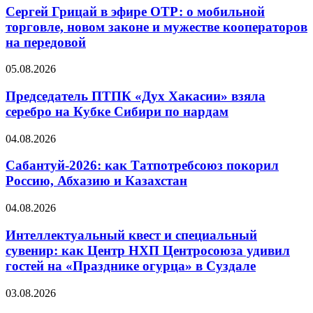
Сергей Грицай в эфире ОТР: о мобильной
торговле, новом законе и мужестве кооператоров
на передовой
05.08.2026
Председатель ПТПК «Дух Хакасии» взяла
серебро на Кубке Сибири по нардам
04.08.2026
Сабантуй-2026: как Татпотребсоюз покорил
Россию, Абхазию и Казахстан
04.08.2026
Интеллектуальный квест и специальный
сувенир: как Центр НХП Центросоюза удивил
гостей на «Празднике огурца» в Суздале
03.08.2026