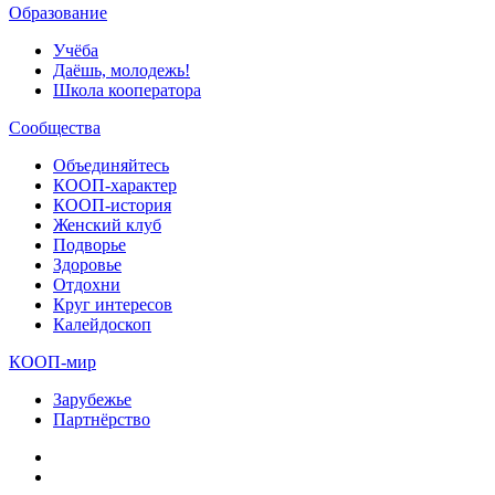
Образование
Учёба
Даёшь, молодежь!
Школа кооператора
Сообщества
Объединяйтесь
КООП-характер
КООП-история
Женский клуб
Подворье
Здоровье
Отдохни
Круг интересов
Калейдоскоп
КООП-мир
Зарубежье
Партнёрство