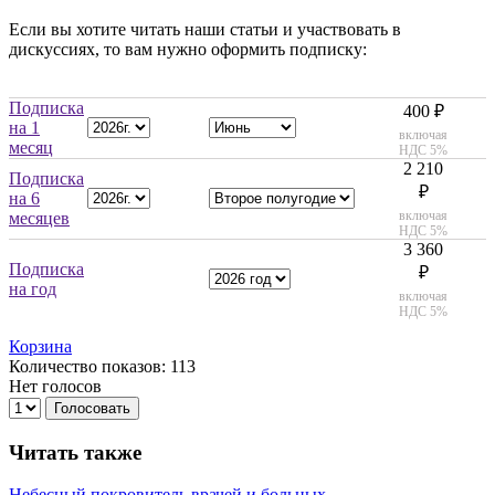
Если вы хотите читать наши статьи и участвовать в
дискуссиях, то вам нужно оформить подписку:
Подписка
400 ₽
на 1
включая
месяц
НДС 5%
2 210
Подписка
₽
на 6
включая
месяцев
НДС 5%
3 360
Подписка
₽
на год
включая
НДС 5%
Корзина
Количество показов: 113
Нет голосов
Голосовать
Читать также
Небесный покровитель врачей и больных