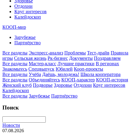
Здоровье
Отдохни
Круг интересов
Калейдоскоп
КООП-мир
Зарубежье
Партнёрство
Все разделы
Экспресс-анализ
Проблемы
Тест-драйв
Правила
игры
Сельская жизнь
Рк-бизнес
Документы
Поздравляем
Все разделы
Мастер-класс
Лучшие практики
В регионах
Знакомьтесь
Спецвыпуск
Юбилей
Кооп-проекты
Все разделы
Учёба
Даёшь, молодежь!
Школа кооператора
Все разделы
Объединяйтесь
КООП-характер
КООП-история
Женский клуб
Подворье
Здоровье
Отдохни
Круг интересов
Калейдоскоп
Все разделы
Зарубежье
Партнёрство
Поиск
Новости
07.08.2026