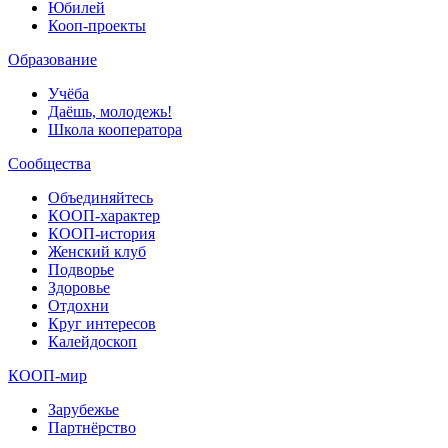
Юбилей
Кооп-проекты
Образование
Учёба
Даёшь, молодежь!
Школа кооператора
Сообщества
Объединяйтесь
КООП-характер
КООП-история
Женский клуб
Подворье
Здоровье
Отдохни
Круг интересов
Калейдоскоп
КООП-мир
Зарубежье
Партнёрство