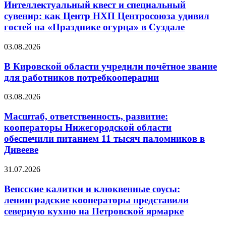
Интеллектуальный квест и специальный
сувенир: как Центр НХП Центросоюза удивил
гостей на «Празднике огурца» в Суздале
03.08.2026
В Кировской области учредили почётное звание
для работников потребкооперации
03.08.2026
Масштаб, ответственность, развитие:
кооператоры Нижегородской области
обеспечили питанием 11 тысяч паломников в
Дивееве
31.07.2026
Вепсские калитки и клюквенные соусы:
ленинградские кооператоры представили
северную кухню на Петровской ярмарке