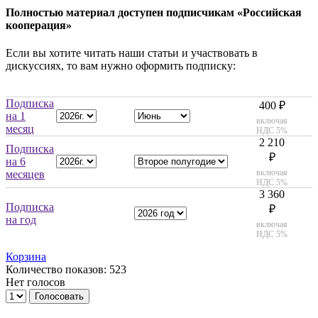
Полностью материал доступен подписчикам «Российская
кооперация»
Если вы хотите читать наши статьи и участвовать в
дискуссиях, то вам нужно оформить подписку:
Подписка
400 ₽
на 1
включая
месяц
НДС 5%
2 210
Подписка
₽
на 6
включая
месяцев
НДС 5%
3 360
Подписка
₽
на год
включая
НДС 5%
Корзина
Количество показов: 523
Нет голосов
Голосовать