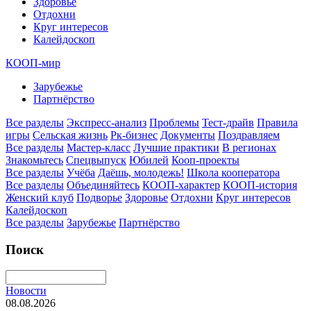
Здоровье
Отдохни
Круг интересов
Калейдоскоп
КООП-мир
Зарубежье
Партнёрство
Все разделы
Экспресс-анализ
Проблемы
Тест-драйв
Правила
игры
Сельская жизнь
Рк-бизнес
Документы
Поздравляем
Все разделы
Мастер-класс
Лучшие практики
В регионах
Знакомьтесь
Спецвыпуск
Юбилей
Кооп-проекты
Все разделы
Учёба
Даёшь, молодежь!
Школа кооператора
Все разделы
Объединяйтесь
КООП-характер
КООП-история
Женский клуб
Подворье
Здоровье
Отдохни
Круг интересов
Калейдоскоп
Все разделы
Зарубежье
Партнёрство
Поиск
Новости
08.08.2026