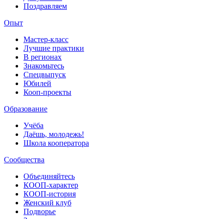
Поздравляем
Опыт
Мастер-класс
Лучшие практики
В регионах
Знакомьтесь
Спецвыпуск
Юбилей
Кооп-проекты
Образование
Учёба
Даёшь, молодежь!
Школа кооператора
Сообщества
Объединяйтесь
КООП-характер
КООП-история
Женский клуб
Подворье