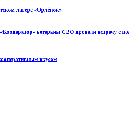
тском лагере «Орлёнок»
ре «Кооператор» ветераны СВО провели встречу с 
кооперативным вкусом