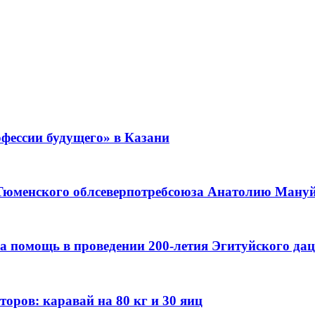
фессии будущего» в Казани
 Тюменского облсеверпотребсоюза Анатолию Мануйл
а помощь в проведении 200-летия Эгитуйского да
оров: каравай на 80 кг и 30 яиц