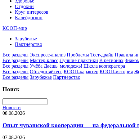
Здоровье
Отдохни
Круг интересов
Калейдоскоп
КООП-мир
Зарубежье
Партнёрство
Все разделы
Экспресс-анализ
Проблемы
Тест-драйв
Правила и
Все разделы
Мастер-класс
Лучшие практики
В регионах
Знаком
Все разделы
Учёба
Даёшь, молодежь!
Школа кооператора
Все разделы
Объединяйтесь
КООП-характер
КООП-история
Ж
Все разделы
Зарубежье
Партнёрство
Поиск
Новости
08.08.2026
Опыт чувашской кооперации — на федеральной пл
07.08.2026