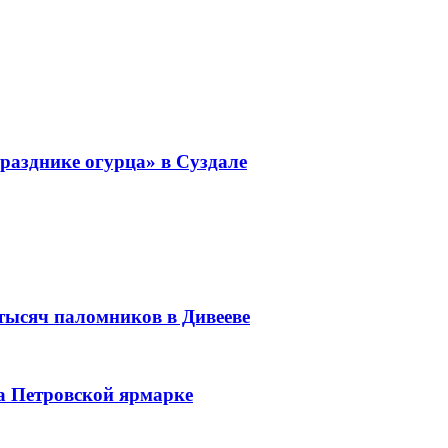
разднике огурца» в Суздале
 тысяч паломников в Дивееве
а Петровской ярмарке