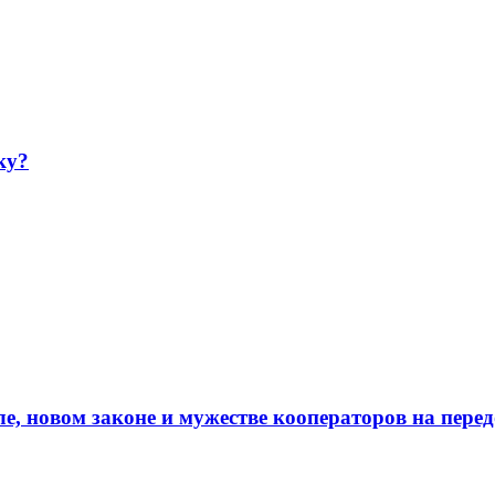
ку?
е, новом законе и мужестве кооператоров на пере