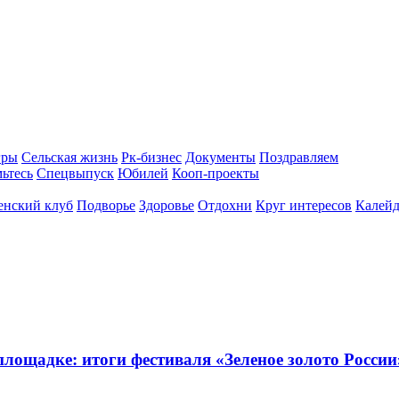
гры
Сельская жизнь
Рк-бизнес
Документы
Поздравляем
ьтесь
Спецвыпуск
Юбилей
Кооп-проекты
енский клуб
Подворье
Здоровье
Отдохни
Круг интересов
Калейд
ощадке: итоги фестиваля «Зеленое золото России