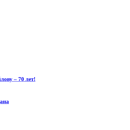
ову – 70 лет!
цана