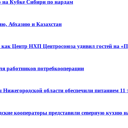
о на Кубке Сибири по нардам
ию, Абхазию и Казахстан
 как Центр НХП Центросоюза удивил гостей на «П
для работников потребкооперации
ы Нижегородской области обеспечили питанием 11
дские кооператоры представили северную кухню н