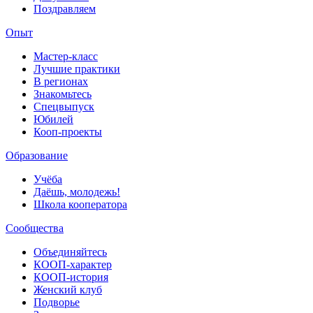
Поздравляем
Опыт
Мастер-класс
Лучшие практики
В регионах
Знакомьтесь
Спецвыпуск
Юбилей
Кооп-проекты
Образование
Учёба
Даёшь, молодежь!
Школа кооператора
Сообщества
Объединяйтесь
КООП-характер
КООП-история
Женский клуб
Подворье