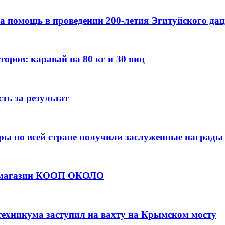
а помощь в проведении 200-летия Эгитуйского да
оров: каравай на 80 кг и 30 яиц
ть за результат
ры по всей стране получили заслуженные награды
е магазин КООП ОКОЛО
техникума заступил на вахту на Крымском мосту