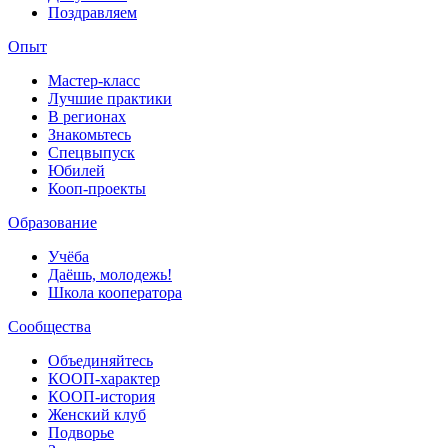
Поздравляем
Опыт
Мастер-класс
Лучшие практики
В регионах
Знакомьтесь
Спецвыпуск
Юбилей
Кооп-проекты
Образование
Учёба
Даёшь, молодежь!
Школа кооператора
Сообщества
Объединяйтесь
КООП-характер
КООП-история
Женский клуб
Подворье