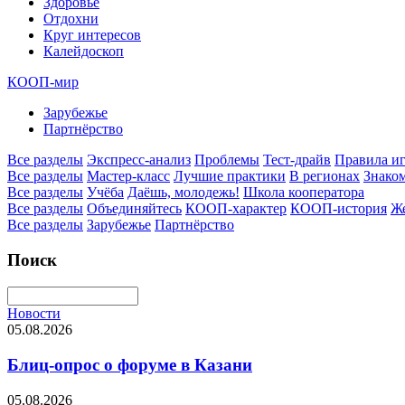
Здоровье
Отдохни
Круг интересов
Калейдоскоп
КООП-мир
Зарубежье
Партнёрство
Все разделы
Экспресс-анализ
Проблемы
Тест-драйв
Правила и
Все разделы
Мастер-класс
Лучшие практики
В регионах
Знаком
Все разделы
Учёба
Даёшь, молодежь!
Школа кооператора
Все разделы
Объединяйтесь
КООП-характер
КООП-история
Ж
Все разделы
Зарубежье
Партнёрство
Поиск
Новости
05.08.2026
Блиц-опрос о форуме в Казани
05.08.2026