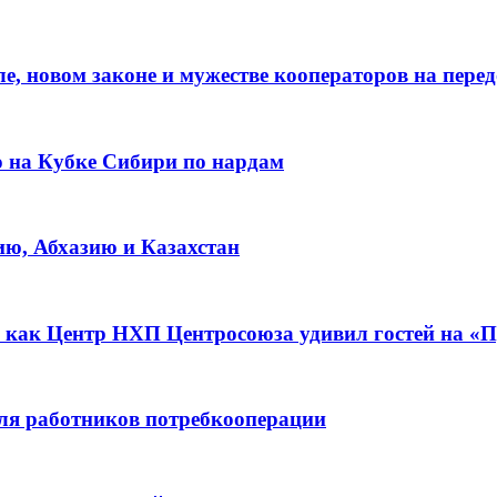
е, новом законе и мужестве кооператоров на пере
о на Кубке Сибири по нардам
ию, Абхазию и Казахстан
 как Центр НХП Центросоюза удивил гостей на «П
для работников потребкооперации