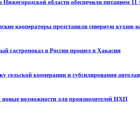
ы Нижегородской области обеспечили питанием 11
дские кооператоры представили северную кухню н
вый гастропоказ в России прошел в Хакасии
ку сельской кооперации и субсидирования автола
: новые возможности для производителей НХП