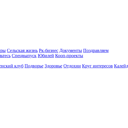
гры
Сельская жизнь
Рк-бизнес
Документы
Поздравляем
ьтесь
Спецвыпуск
Юбилей
Кооп-проекты
енский клуб
Подворье
Здоровье
Отдохни
Круг интересов
Калейд