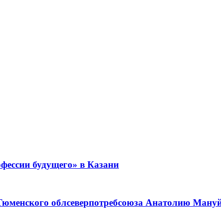
фессии будущего» в Казани
 Тюменского облсеверпотребсоюза Анатолию Мануйл