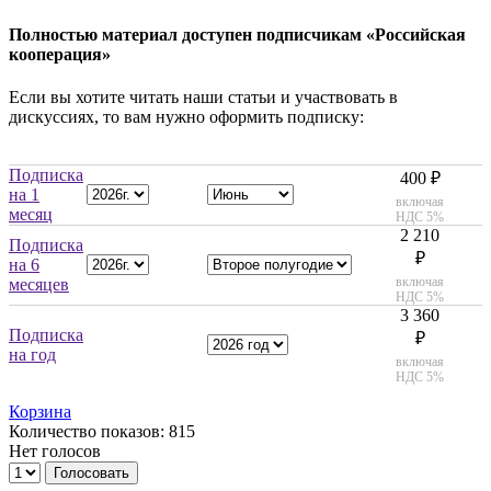
Полностью материал доступен подписчикам «Российская
кооперация»
Если вы хотите читать наши статьи и участвовать в
дискуссиях, то вам нужно оформить подписку:
Подписка
400 ₽
на 1
включая
месяц
НДС 5%
2 210
Подписка
₽
на 6
включая
месяцев
НДС 5%
3 360
Подписка
₽
на год
включая
НДС 5%
Корзина
Количество показов: 815
Нет голосов
Голосовать