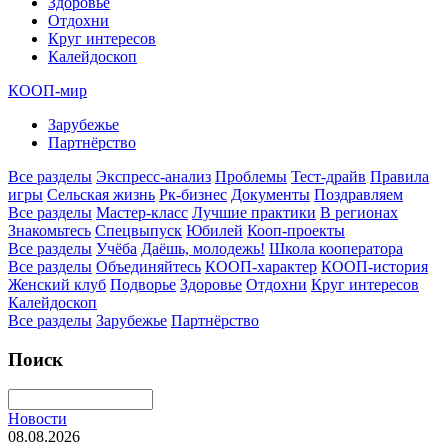
Здоровье
Отдохни
Круг интересов
Калейдоскоп
КООП-мир
Зарубежье
Партнёрство
Все разделы
Экспресс-анализ
Проблемы
Тест-драйв
Правила
игры
Сельская жизнь
Рк-бизнес
Документы
Поздравляем
Все разделы
Мастер-класс
Лучшие практики
В регионах
Знакомьтесь
Спецвыпуск
Юбилей
Кооп-проекты
Все разделы
Учёба
Даёшь, молодежь!
Школа кооператора
Все разделы
Объединяйтесь
КООП-характер
КООП-история
Женский клуб
Подворье
Здоровье
Отдохни
Круг интересов
Калейдоскоп
Все разделы
Зарубежье
Партнёрство
Поиск
Новости
08.08.2026