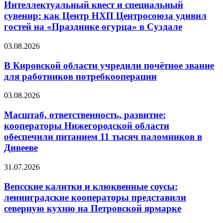
Интеллектуальный квест и специальный
сувенир: как Центр НХП Центросоюза удивил
гостей на «Празднике огурца» в Суздале
03.08.2026
В Кировской области учредили почётное звание
для работников потребкооперации
03.08.2026
Масштаб, ответственность, развитие:
кооператоры Нижегородской области
обеспечили питанием 11 тысяч паломников в
Дивееве
31.07.2026
Вепсские калитки и клюквенные соусы:
ленинградские кооператоры представили
северную кухню на Петровской ярмарке