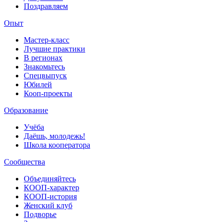
Поздравляем
Опыт
Мастер-класс
Лучшие практики
В регионах
Знакомьтесь
Спецвыпуск
Юбилей
Кооп-проекты
Образование
Учёба
Даёшь, молодежь!
Школа кооператора
Сообщества
Объединяйтесь
КООП-характер
КООП-история
Женский клуб
Подворье