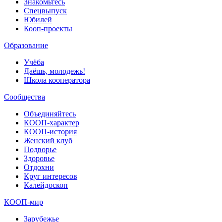
Знакомьтесь
Спецвыпуск
Юбилей
Кооп-проекты
Образование
Учёба
Даёшь, молодежь!
Школа кооператора
Сообщества
Объединяйтесь
КООП-характер
КООП-история
Женский клуб
Подворье
Здоровье
Отдохни
Круг интересов
Калейдоскоп
КООП-мир
Зарубежье