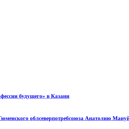
фессии будущего» в Казани
 Тюменского облсеверпотребсоюза Анатолию Мануйл