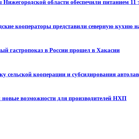
ы Нижегородской области обеспечили питанием 11
дские кооператоры представили северную кухню н
вый гастропоказ в России прошел в Хакасии
ку сельской кооперации и субсидирования автола
: новые возможности для производителей НХП