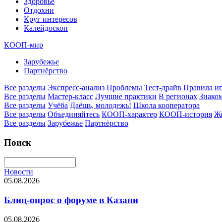
Здоровье
Отдохни
Круг интересов
Калейдоскоп
КООП-мир
Зарубежье
Партнёрство
Все разделы
Экспресс-анализ
Проблемы
Тест-драйв
Правила и
Все разделы
Мастер-класс
Лучшие практики
В регионах
Знаком
Все разделы
Учёба
Даёшь, молодежь!
Школа кооператора
Все разделы
Объединяйтесь
КООП-характер
КООП-история
Ж
Все разделы
Зарубежье
Партнёрство
Поиск
Новости
05.08.2026
Блиц-опрос о форуме в Казани
05.08.2026