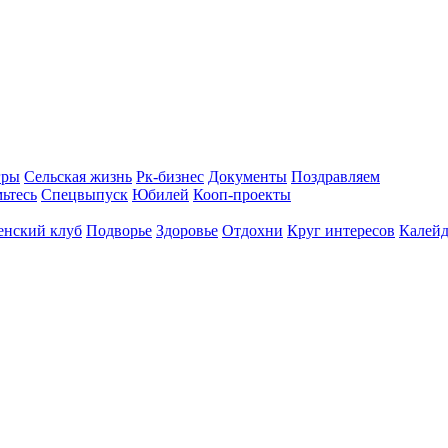
гры
Сельская жизнь
Рк-бизнес
Документы
Поздравляем
ьтесь
Спецвыпуск
Юбилей
Кооп-проекты
енский клуб
Подворье
Здоровье
Отдохни
Круг интересов
Калейд