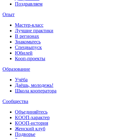
Поздравляем
Опыт
Мастер-класс
Лучшие практики
В регионах
Знакомьтесь
Спецвыпуск
Юбилей
Кооп-проекты
Образование
Учёба
Даёшь, молодежь!
Школа кооператора
Сообщества
Объединяйтесь
КООП-характер
КООП-история
Женский клуб
Подворье