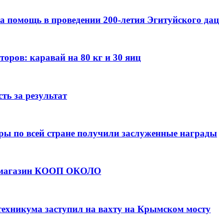
а помощь в проведении 200-летия Эгитуйского да
оров: каравай на 80 кг и 30 яиц
ть за результат
ры по всей стране получили заслуженные награды
е магазин КООП ОКОЛО
техникума заступил на вахту на Крымском мосту