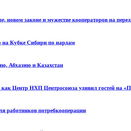
е, новом законе и мужестве кооператоров на пере
о на Кубке Сибири по нардам
ию, Абхазию и Казахстан
 как Центр НХП Центросоюза удивил гостей на «П
для работников потребкооперации