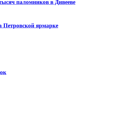
 тысяч паломников в Дивееве
а Петровской ярмарке
вок