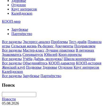
Здоровье
Отдохни
Круг интересов
Калейдоскоп
КООП-мир
Зарубежье
Партнёрство
Все разделы
Экспресс-анализ
Проблемы
Тест-драйв
Правила
игры
Сельская жизнь
Рк-бизнес
Документы
Поздравляем
Все разделы
Мастер-класс
Лучшие практики
В регионах
Знакомьтесь
Спецвыпуск
Юбилей
Кооп-проекты
Все разделы
Учёба
Даёшь, молодежь!
Школа кооператора
Все разделы
Объединяйтесь
КООП-характер
КООП-история
Женский клуб
Подворье
Здоровье
Отдохни
Круг интересов
Калейдоскоп
Все разделы
Зарубежье
Партнёрство
Поиск
Новости
05.08.2026