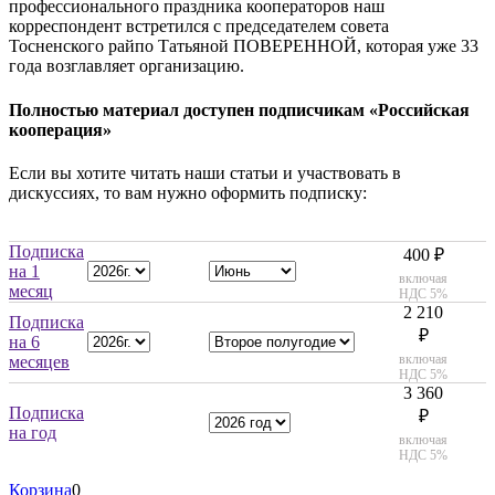
профессионального праздника кооператоров наш
корреспондент встретился с председателем совета
Тосненского райпо Татьяной ПОВЕРЕННОЙ, которая уже 33
года возглавляет организацию.
Полностью материал доступен подписчикам «Российская
кооперация»
Если вы хотите читать наши статьи и участвовать в
дискуссиях, то вам нужно оформить подписку:
Подписка
400 ₽
на 1
включая
месяц
НДС 5%
2 210
Подписка
₽
на 6
включая
месяцев
НДС 5%
3 360
Подписка
₽
на год
включая
НДС 5%
Корзина
0