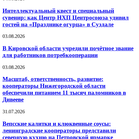
Интеллектуальный квест и специальный
сувенир: как Центр НХП Центросоюза удивил
гостей на «Празднике огурца» в Суздале
03.08.2026
В Кировской области учредили почётное звание
для работников потребкооперации
03.08.2026
Масштаб, ответственность, развитие:
кооператоры Нижегородской области
обеспечили питанием 11 тысяч паломников в
Дивееве
31.07.2026
Вепсские калитки и клюквенные соусы:
ленинградские кооператоры представили
северную кухню на Петровской ярмарке