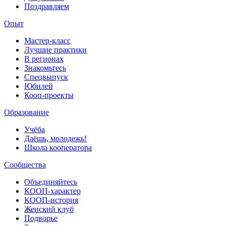
Поздравляем
Опыт
Мастер-класс
Лучшие практики
В регионах
Знакомьтесь
Спецвыпуск
Юбилей
Кооп-проекты
Образование
Учёба
Даёшь, молодежь!
Школа кооператора
Сообщества
Объединяйтесь
КООП-характер
КООП-история
Женский клуб
Подворье